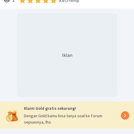
5.0
1
(
3 rating
)
Iklan
Klaim Gold gratis sekarang!
Dengan Gold kamu bisa tanya soal ke Forum
sepuasnya, lho.