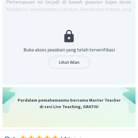
Pertempuran ini terjadi di bawah guyuran hujan deras.
Kondisi ini menyebabkan pasukan Jerman dan Prancis yang
bertempur harus menyebrangi lumpur setinggi pinggang.
Keadaan ini menunjukkan bahwa cuaca dan medan
pertempuran sangat memengaruhi kondisi pertempuran
dalam Perang Dunia I. Jadi, kondisi cuaca dan medan
pertempuran juga memengaruhi kemenangan dalam
Buka akses jawaban yang telah terverifikasi
perang.
Lihat Iklan
Perdalam pemahamanmu bersama Master Teacher
di sesi Live Teaching, GRATIS!