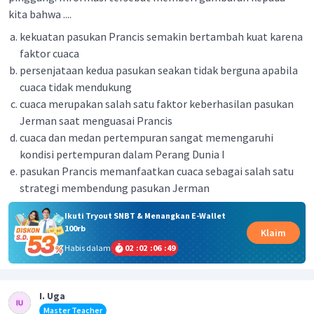
kita bahwa ....
kekuatan pasukan Prancis semakin bertambah kuat karena
faktor cuaca
persenjataan kedua pasukan seakan tidak berguna apabila
cuaca tidak mendukung
cuaca merupakan salah satu faktor keberhasilan pasukan
Jerman saat menguasai Prancis
cuaca dan medan pertempuran sangat memengaruhi
kondisi pertempuran dalam Perang Dunia I
pasukan Prancis memanfaatkan cuaca sebagai salah satu
strategi membendung pasukan Jerman
Ikuti Tryout SNBT & Menangkan E-Wallet
100rb
Klaim
Habis dalam
02
:
02
:
06
:
49
I. Uga
Master Teacher