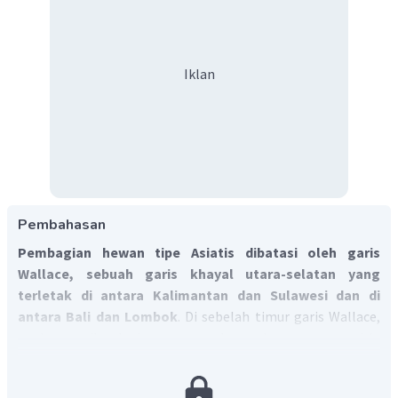
Iklan
Pembahasan
Pembagian hewan tipe Asiatis dibatasi oleh garis
Wallace, sebuah garis khayal utara-selatan yang
terletak di antara Kalimantan dan Sulawesi dan di
antara Bali dan Lombok
. Di sebelah timur garis Wallace,
terdapat wilayah dengan persebaran hewan yang mirip
dengan wilayah Asia dan wilayah Australia sehingga disebut
wilayah peralihan.