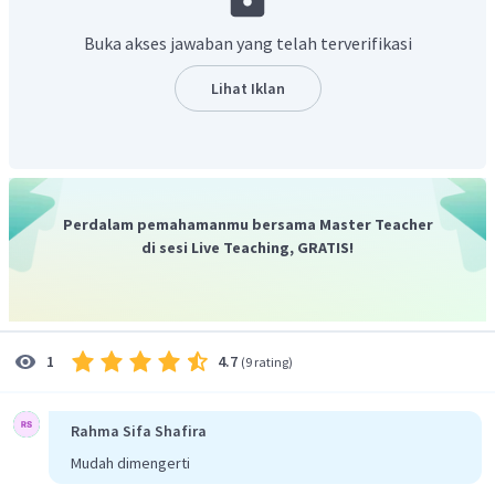
Oleh karena itu, jawaban yang paling tepat adalah B
.
Buka akses jawaban yang telah terverifikasi
Lihat Iklan
Perdalam pemahamanmu bersama Master Teacher
di sesi Live Teaching, GRATIS!
4.7
1
(
9 rating
)
Rahma Sifa Shafira
Mudah dimengerti