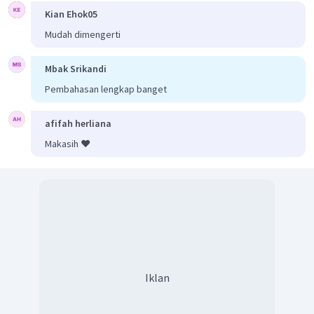
Kian Ehok05
Mudah dimengerti
Mbak Srikandi
Pembahasan lengkap banget
afifah herliana
Makasih ❤️
Iklan