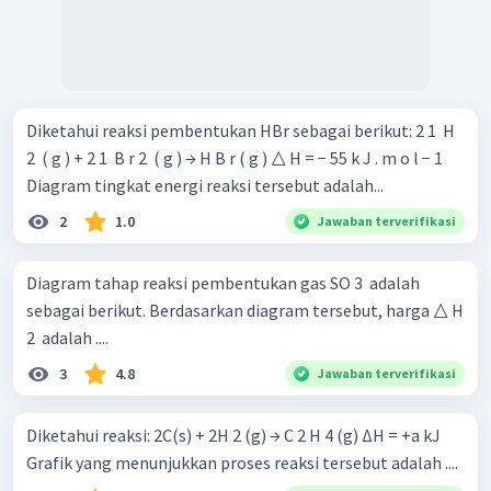
Diketahui reaksi pembentukan HBr sebagai berikut: 2 1 ​ H
2 ​ ( g ) + 2 1 ​ B r 2 ​ ( g ) → H B r ( g ) △ H = − 55 k J . m o l − 1
Diagram tingkat energi reaksi tersebut adalah...
2
1.0
Jawaban terverifikasi
Diagram tahap reaksi pembentukan gas SO 3 ​ adalah
sebagai berikut. Berdasarkan diagram tersebut, harga △ H
2 ​ adalah ....
3
4.8
Jawaban terverifikasi
Diketahui reaksi: 2C(s) + 2H 2 (g) → C 2 H 4 (g) ΔH = +a kJ
Grafik yang menunjukkan proses reaksi tersebut adalah ....