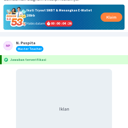
Ikuti Tryout SNBT & Menangkan E-Wallet
100rb
Klaim
Habis dalam
00
:
00
:
04
:
26
N. Puspita
Master Teacher
Jawaban terverifikasi
Iklan