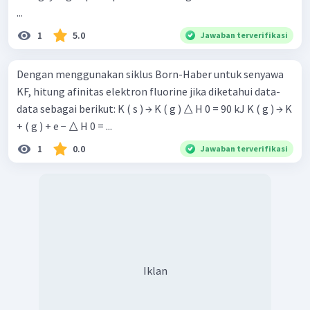
...
1
5.0
Jawaban terverifikasi
Dengan menggunakan siklus Born-Haber untuk senyawa
KF, hitung afinitas elektron fluorine jika diketahui data-
data sebagai berikut: K ( s ) → K ( g ) △ H 0 = 90 kJ K ( g ) → K
+ ( g ) + e − △ H 0 = ...
1
0.0
Jawaban terverifikasi
Iklan