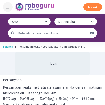
Masuk
Beranda
Persamaan reaksi netralisasi asam sianida dengan n...
Iklan
Pertanyaan
Persamaan reaksi netralisasi asam sianida dengan natrium
hidroksida ditulis sebagai berikut.
−
1
HCN
(
)
+
NaOH
(
)
→
NaCN
(
)
+
H
O
(
)
△
H
=
−
12
kJ
mol
a
q
a
q
a
q
l
2
Gambarkan diagram entalpi reaksinya!