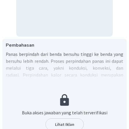
Pembahasan
Panas berpindah dari benda bersuhu tinggi ke benda yang
bersuhu lebih rendah. Proses perpindahan panas ini dapat
melalui tiga cara, yakni konduksi, konveksi, dan
radiasi. Perpindahan kalor secara konduksi merupakan
perpindahan panas melalui bahan tanpa disertai
perpindahan partikel-partikel bahan tersebut.
Contohnya panci logam yang panas karena diletakkan di
atas kompor yang berapi.
Bagian dasar panci terasa
panas karena panas yang ada di salah satu area benda
Buka akses jawaban yang telah terverifikasi
padat akan berpindah ke area yang suhunya lebih
dingin. Perpindahan tersebut tidak diikuti dengan
Lihat Iklan