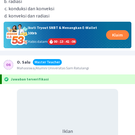
radiasi
konduksi dan konveksi
konveksi dan radiasi
Ikuti Tryout SNBT & Menangkan E-Wallet
100rb
Klaim
Habis dalam
00
:
13
:
41
:
06
O. Salu
Master Teacher
Mahasiswa/Alumni Universitas Sam Ratulangi
Jawaban terverifikasi
Iklan