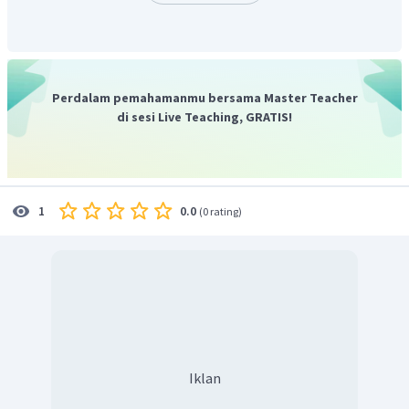
perpindahan atau pertukaran partikel-partikel.
Dengan demikaian perpindahan kalor melalui dasar
sebuah panci logam terjadi secara konduksi.
Jadi jawaban yang paling tepat adalah A.
Perdalam pemahamanmu bersama Master Teacher
di sesi Live Teaching, GRATIS!
0.0
1
(
0 rating
)
Iklan