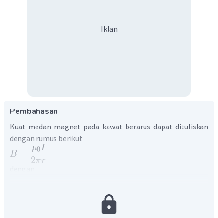
Iklan
Pembahasan
Kuat medan magnet pada kawat berarus dapat dituliskan
dengan rumus berikut
μ
I
0
=
B
2
π
r
dengan
2
B
= Besar induksi magnetik (T atau Wb/m
)
−
7
4
×
1
0
Wb
/
Am
= permeabilitas magnetik (
)
μ
π
0
I
= kuat arus yang mengalir (A)
r
= jarak titik ke kawat dengan arah tegak lurus (m)