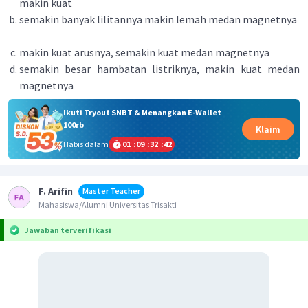
makin kuat
semakin banyak lilitannya makin lemah medan magnetnya
makin kuat arusnya, semakin kuat medan magnetnya
semakin besar hambatan listriknya, makin kuat medan
magnetnya
Ikuti Tryout SNBT & Menangkan E-Wallet
100rb
Klaim
Habis dalam
01
:
09
:
32
:
42
F. Arifin
Master Teacher
Mahasiswa/Alumni Universitas Trisakti
Jawaban terverifikasi