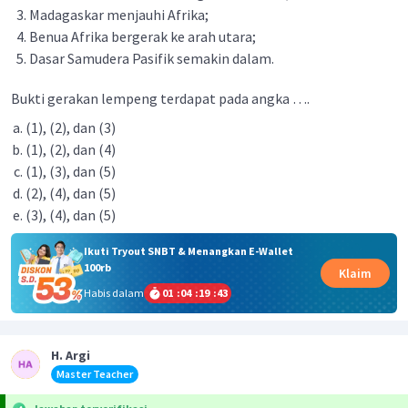
Madagaskar menjauhi Afrika;
Benua Afrika bergerak ke arah utara;
Dasar Samudera Pasifik semakin dalam.
Bukti gerakan lempeng terdapat pada angka ….
(1), (2), dan (3)
(1), (2), dan (4)
(1), (3), dan (5)
(2), (4), dan (5)
(3), (4), dan (5)
Ikuti Tryout SNBT & Menangkan E-Wallet
100rb
Klaim
Habis dalam
01
:
04
:
19
:
43
H. Argi
Master Teacher