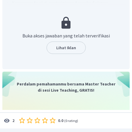
Kesamaan fosil di pantai timur Amerika Selatan
dengan pantai barat Afrika. Bukan hanya fosil, tetapi
juga struktur batuan dan geologinya juga sama, yang
mengindikasikan pada zaman itu kedua wilayah ini
pernah menjadi satu kesatuan yang kemudia terpisah.
Buka akses jawaban yang telah terverifikasi
Pulau Greenland terus menjauhi Eropa, dan Pulau
Madagaskar menjauhi Afrika.
Lihat Iklan
Samudera Atlantik semakin meluas karena benua
Amerika terus bergeser ke arah barat dan
menyebabkan Samudera Pasifik semakin menyempit.
Samudera Hindia terus bergerak ke arah utara
Adanya pegunungan Himalaya, pegunungan Bukit
Perdalam pemahamanmu bersama Master Teacher
Barisan, Pegunungan Andes, dan pegunungan tepi
di sesi Live Teaching, GRATIS!
benua lainnya.
Berdasarkan penjelasan tersebut maka jawaban yang
tepat adalah (1), (2) dan (3)
0.0
2
(
0 rating
)