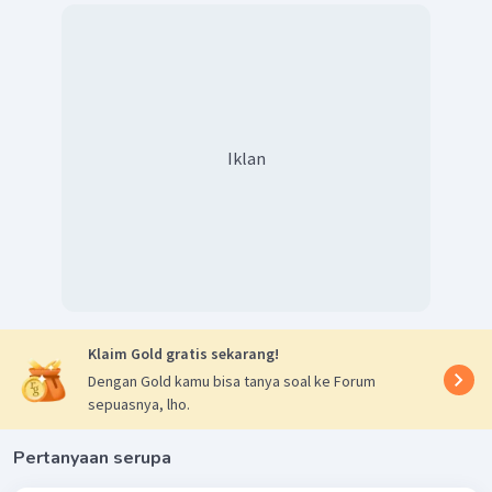
Iklan
Klaim Gold gratis sekarang!
Dengan Gold kamu bisa tanya soal ke Forum
sepuasnya, lho.
Pertanyaan serupa