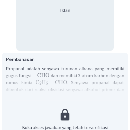
Iklan
Pembahasan
Propanal adalah senyawa turunan alkana yang memiliki
−
CHO
gugus fungsi
dan memiliki 3 atom karbon dengan
C
H
−
CHO
rumus kimia
. Senyawa propanal dapat
2
5
dibentuk dari reaksi oksidasi senyawa alkohol primer dan
jika reaksi oksidasi dilanjutkan maka akan terbentuk
senyawa asam propanoat, yaitu senyawa asam karboksilat
yang memiliki 3 atom karbon. Senyawa propanal memiliki
isomer gugus fungsi dengan senyawa propanon karena
memiliki rumus umu yang sama namun gugus fungsi yang
Buka akses jawaban yang telah terverifikasi