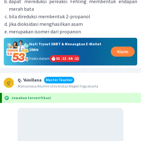
dapat mereduksi pereaksi Fehling membentuk endapan
merah bata
bila direduksi membentuk 2-propanol
jika dioksidasi menghasilkan asam
merupakan isomer dari propanon
Ikuti Tryout SNBT & Menangkan E-Wallet
100rb
Klaim
Habis dalam
01
:
13
:
56
:
11
Q. 'Ainillana
Master Teacher
Q'
Mahasiswa/Alumni Universitas Negeri Yogyakarta
Jawaban terverifikasi