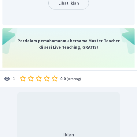
didihnya.
Sebagai contoh, ketika Anda menikmati teh
Lihat Iklan
panas yang suhunya 80°C, Anda biasanya
meniup permukaan air teh dan air teh menguap
walaupun suhunya di bawah 100°C (titik didih).
Dengan demikian, pernyataan yang tidak benar adalah
Perdalam pemahamanmu bersama Master Teacher
penguapan dan pendidihan suatu cairan dapat terjadi
di sesi Live Teaching, GRATIS!
pada sembarang suhu.
Oleh karena itu, jawaban yang benar adalah D
.
0.0
1
(
0 rating
)
Iklan