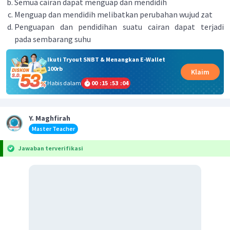
Semua cairan dapat menguap dan mendidih
Menguap dan mendidih melibatkan perubahan wujud zat
Penguapan dan pendidihan suatu cairan dapat terjadi
pada sembarang suhu
Ikuti Tryout SNBT & Menangkan E-Wallet
100rb
Klaim
Habis dalam
00
:
15
:
53
:
04
Y. Maghfirah
Master Teacher
Jawaban terverifikasi