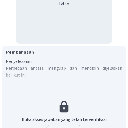
Iklan
Pembahasan
Penyelesaian:
Perbedaan antara menguap dan mendidih dijelaskan
berikut ini.
Menguap merupakan perubahan wujud zat dari cair ke
gas yang bisa
berlangsung pada sembarang suhu
.
Ketika menguap gelembung-gelembung uap hanya
terjadi di permukaan zat cair.
Mendidih merupakan perubahan wujud zat dari cair ke
Buka akses jawaban yang telah terverifikasi
gas yang hanya bisa
berlangsung pada titik