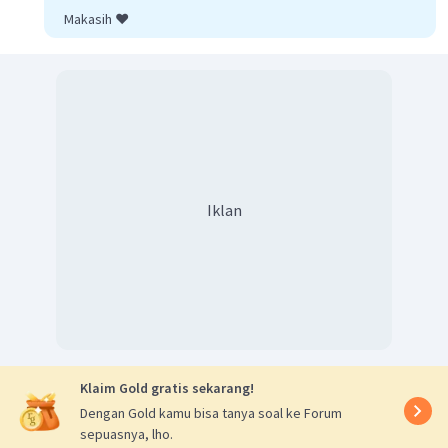
Dengan demikian pernyataan yang tepat adalah suatu
Makasih ❤️
permukaan hitam merupakan penyerap kalor yang baik,
pemancar kalor yang baik, dan pemantul kalor yang
buruk.
Jadi jawaban yang paling tepat adalah B.
Iklan
Klaim Gold gratis sekarang!
Dengan Gold kamu bisa tanya soal ke Forum
sepuasnya, lho.