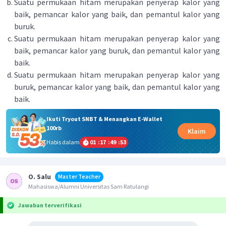
Suatu permukaan hitam merupakan penyerap kalor yang
baik, pemancar kalor yang baik, dan pemantul kalor yang
buruk.
Suatu permukaan hitam merupakan penyerap kalor yang
baik, pemancar kalor yang buruk, dan pemantul kalor yang
baik.
Suatu permukaan hitam merupakan penyerap kalor yang
buruk, pemancar kalor yang baik, dan pemantul kalor yang
baik.
Ikuti Tryout SNBT & Menangkan E-Wallet
100rb
Klaim
Habis dalam
01
:
17
:
49
:
53
O. Salu
Master Teacher
Mahasiswa/Alumni Universitas Sam Ratulangi
Jawaban terverifikasi