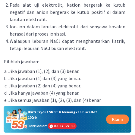
Pada alat uji elektrolit, kation bergerak ke kutub
negatif dan anion bergerak ke kutub positif di dalam
larutan elektrolit.
Ion-ion dalam larutan elektrolit dari senyawa kovalen
berasal dari proses ionisasi.
Walaupun leburan NaCl dapat menghantarkan listrik,
tetapi leburan NaCl bukan elektrolit.
Pilihlah jawaban:
Jika jawaban (1), (2), dan (3) benar.
Jika jawaban (1) dan (3) yang benar.
Jika jawaban (2) dan (4) yang benar.
Jika hanya jawaban (4) yang benar.
Jika semua jawaban (1), (2), (3), dan (4) benar.
Ikuti Tryout SNBT & Menangkan E-Wallet
100rb
Klaim
Habis dalam
00
:
17
:
27
:
15