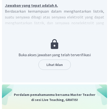
Jawaban yang tepat adalah A.
Berdasarkan kemampuan dalam menghantarkan listrik,
suatu senyawa dibagi atas senyawa elektrolit yang dapat
menghantarkan listrik, dan senyawa nonelektrolit yang
tidak dapat menghantarkan listrik.
Kemampuan senyawa elektrolit dalam menghantarkan
listrik disebabkan terionisasinya senyawa tersebut menjadi
ion-ion yang dapat bergerak bebas. Dengan demikian,
syarat suatu senyawa dikatakan elektrolit adalah:
Buka akses jawaban yang telah terverifikasi
Dapat terionisasi menjadi ion-ionnya.
Lihat Iklan
Ion-ionnya dapat bergerak bebas.
Senyawa ionik yang merupakan elektrolit adalah senyawa
ionik fase leburan/cairan dan larutan. Sementara pada fase
padatnya, ion-ion tidak dapat bergerak bebas sehingga
Perdalam pemahamanmu bersama Master Teacher
tidak bisa menghantarkan listrik.
di sesi Live Teaching, GRATIS!
Senyawa kovalen yang merupakan elektrolit adalah
senyawa kovalen polar fase larutan. Sebagian besar