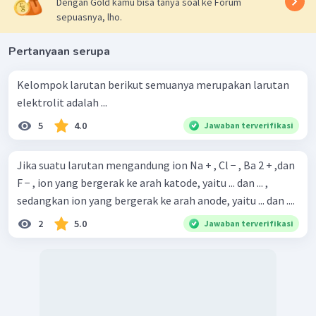
Dengan Gold kamu bisa tanya soal ke Forum
sepuasnya, lho.
Pertanyaan serupa
Kelompok larutan berikut semuanya merupakan larutan
elektrolit adalah ...
5
4.0
Jawaban terverifikasi
Jika suatu larutan mengandung ion Na + , Cl − , Ba 2 + ,dan
F − , ion yang bergerak ke arah katode, yaitu ... dan ... ,
sedangkan ion yang bergerak ke arah anode, yaitu ... dan ....
2
5.0
Jawaban terverifikasi