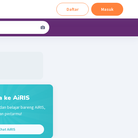
Daftar
Masuk
a ke AiRIS
dan belajar bareng AiRIS,
n pintarmu!
hat AiRIS