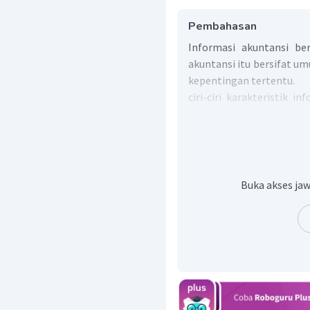
Pembahasan
Informasi akuntansi ber
akuntansi itu bersifat u
kepentingan tertentu.
ciri-ciri karakteristik i
yaitu:
Diarahkan untuk me
umum. (2)
Buka akses jaw
Tidak bergantung pad
tertentu. (3)
Penyajian informasi 
merugikan pihak terten
Jadi, jawaban yang tepat