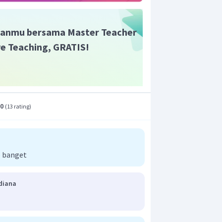
anmu bersama Master Teacher
ive Teaching, GRATIS!
.0
(
13 rating
)
 banget
sdiana