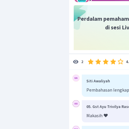
Perdalam pemaham
di sesi L
4
2
Siti Awaliyah
Pembahasan lengkap
05. Gst Ayu Trivilya Ra
Makasih ❤️