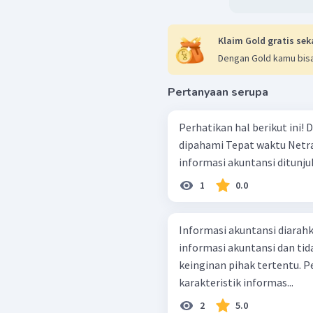
Klaim Gold gratis sek
Dengan Gold kamu bisa
Pertanyaan serupa
Perhatikan hal berikut ini! Dapat dihitung Berkesinambungan Dapat
dipahami Tepat waktu Netral Yang termasuk karakteristik kualitas
informasi akuntansi ditunj
1
0.0
Informasi akuntansi diara
informasi akuntansi dan ti
keinginan pihak tertentu. 
karakteristik informas...
2
5.0