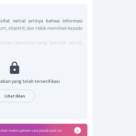
sifat netral​ artinya bahwa informasi
mum, objektif, dan tidak memihak kepada
nformasi akuntansi yang bersifat netral,
menuhi kebutuhan pemakai secara
aban yang telah terverifikasi
a kebutuhan dan kepentingan pihak
Lihat Iklan
akuntansi tidak menguntungkan atau
tu. (4)
 adalah pilihan B.