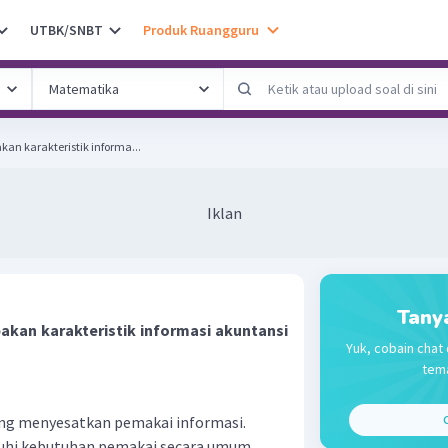
UTBK/SNBT
Produk Ruangguru
an karakteristik informa...
Iklan
Tany
akan karakteristik informasi akuntansi
Yuk, cobain chat 
tema
ang menyesatkan pemakai informasi.
C
hi kebutuhan pemakai secara umum.