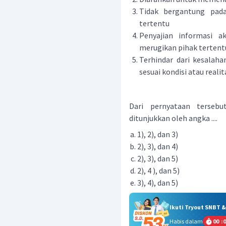
Tidak bergantung pad
tertentu
Penyajian informasi a
merugikan pihak tertent
Terhindar dari kesalaha
sesuai kondisi atau reali
Dari pernyataan tersebu
ditunjukkan oleh angka ....
1), 2), dan 3)
2), 3), dan 4)
2), 3), dan 5)
2), 4 ), dan 5)
3), 4), dan 5)
Ikuti Tryout SNBT 
Habis dalam
00
:
0