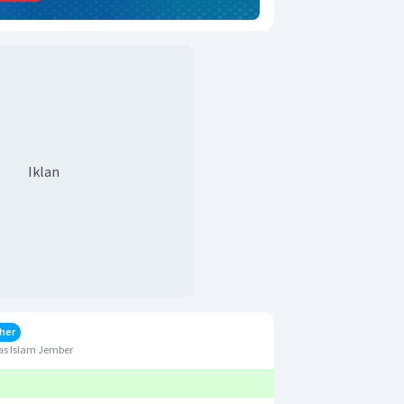
Iklan
her
as Islam Jember