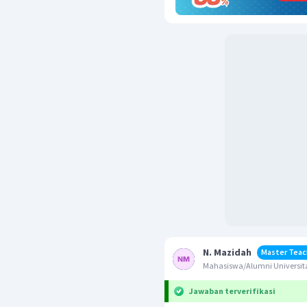
N. Mazidah
Master Teac
Mahasiswa/Alumni Universit
Jawaban terverifikasi