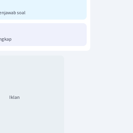
enjawab soal
engkap
Iklan