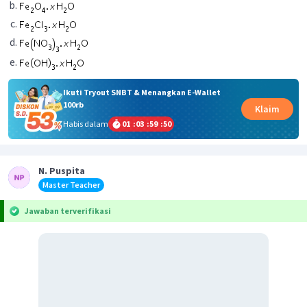
Ikuti Tryout SNBT & Menangkan E-Wallet
100rb
Klaim
Habis dalam
01
:
03
:
59
:
50
N. Puspita
Master Teacher
Jawaban terverifikasi