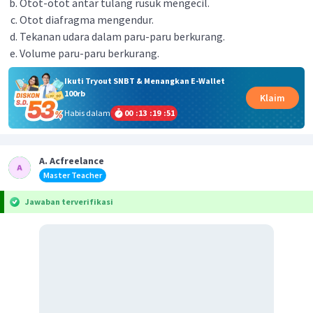
Otot-otot antar tulang rusuk mengecil.
Otot diafragma mengendur.
Tekanan udara dalam paru-paru berkurang.
Volume paru-paru berkurang.
Ikuti Tryout SNBT & Menangkan E-Wallet
100rb
Klaim
Habis dalam
00
:
13
:
19
:
50
A. Acfreelance
Master Teacher
Jawaban terverifikasi