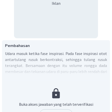
Iklan
Pembahasan
Udara masuk ketika fase inspirasi. Pada fase inspirasi otot
antartulang rusuk berkontraksi, sehingga tulang rusuk
terangkat. Bersamaan dengan itu volume rongga dada
membesar dan tekanan udara di paru-paru lebih rendah dari
tekanan udara di luar. Udara bergerak secara difusi dari
konsentrasi tinggi ke konsentrasi rendah. Karena tekanan
udara di paru-paru lebih rendah maka udara bergerak dari
luar masuk menuju paru-paru.
Dengan demikian, pilihan jawaban yang tepat adalah D.
Buka akses jawaban yang telah terverifikasi