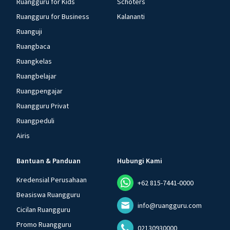
Ruangguru for Kids
Schoters
Ruangguru for Business
Kalananti
Ruanguji
Ruangbaca
Ruangkelas
Ruangbelajar
Ruangpengajar
Ruangguru Privat
Ruangpeduli
Airis
Bantuan & Panduan
Hubungi Kami
Kredensial Perusahaan
+62 815-7441-0000
Beasiswa Ruangguru
info@ruangguru.com
Cicilan Ruangguru
Promo Ruangguru
02130930000