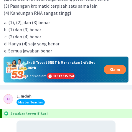
(3) Pasangan kromatid terpisah satu sama lain
(4) Kandungan RNA sangat tinggi
(1), (2), dan (3) benar
(1) dan (3) benar
(2) dan (4) benar
Hanya (4) saja yang benar
Semua jawaban benar
Ikuti Tryout SNBT & Menangkan E-Wallet
100rb
Klaim
Habis dalam
01
:
12
:
15
:
54
L. Indah
Master Teacher
Jawaban terverifikasi