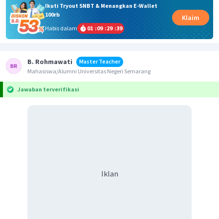
Ikuti Tryout SNBT & Menangkan E-Wallet
100rb
Klaim
Habis dalam
01
:
09
:
29
:
39
B. Rohmawati
Master Teacher
Mahasiswa/Alumni Universitas Negeri Semarang
Jawaban terverifikasi
Iklan