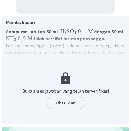
Pembahasan
H
SO
0
,
1
M
Campuran larutan 50 mL
dengan 50 mL
2
4
NH
0
,
2
M
tidak bersifat larutan penyangga.
3
Larutan penyangga (buffer) adalah larutan yang dapat
mempertahankan pH ketika ditambahkan sedikit asam,
basa, atau pengenceran. Larutan buffer terdiri atas
asam/basa lemah dengan garamnya atau basa/asam
konjugasinya.
Terdapat dua cara pembuatan larutan penyangga:
Buka akses jawaban yang telah terverifikasi
Cara Langsung
Larutan penyangga dibuat dengan mencampurkan
Lihat Iklan
asam/basa lemah dengan garamnya atau basa/asam
konjugasinya.
Cara Tidak Langsung