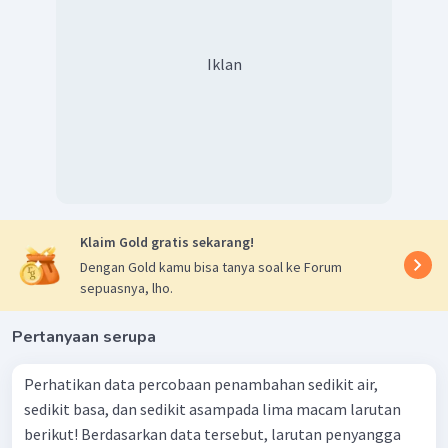
H
SO
0
,
1
M
Jadi, campuran larutan 50 mL
dengan 50
2
4
NH
0
,
2
M
mL
tidak bersifat larutan penyangga.
3
Iklan
Klaim Gold gratis sekarang!
Dengan Gold kamu bisa tanya soal ke Forum
sepuasnya, lho.
Pertanyaan serupa
Perhatikan data percobaan penambahan sedikit air,
sedikit basa, dan sedikit asampada lima macam larutan
berikut! Berdasarkan data tersebut, larutan penyangga