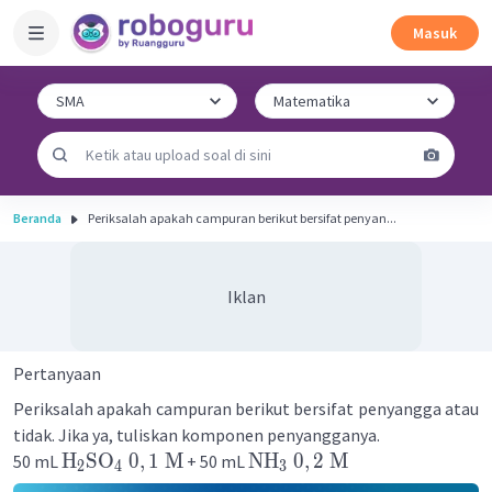
Masuk
Beranda
Periksalah apakah campuran berikut bersifat penyan...
Iklan
Pertanyaan
Periksalah apakah campuran berikut bersifat penyangga atau
tidak. Jika ya, tuliskan komponen penyangganya.
H
SO
0
,
1
M
NH
0
,
2
M
50 mL
+ 50 mL
2
4
3