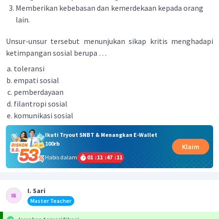
Memberikan kebebasan dan kemerdekaan kepada orang
lain.
Unsur-unsur tersebut menunjukan sikap kritis menghadapi
ketimpangan sosial berupa …
toleransi
empati sosial
pemberdayaan
filantropi sosial
komunikasi sosial
Ikuti Tryout SNBT & Menangkan E-Wallet
100rb
Klaim
Habis dalam
01
:
11
:
47
:
11
I. Sari
Master Teacher