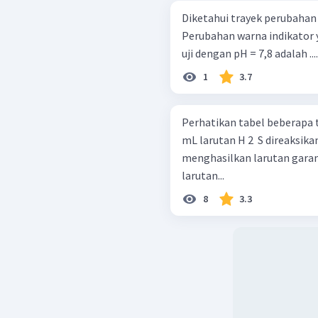
Diketahui trayek perubahan 
Perubahan warna indikator ya
uji dengan pH = 7,8 adalah ....
1
3.7
Perhatikan tabel beberapa trayek 
mL larutan H 2 ​ S direaksi
menghasilkan larutan garam 
larutan...
8
3.3