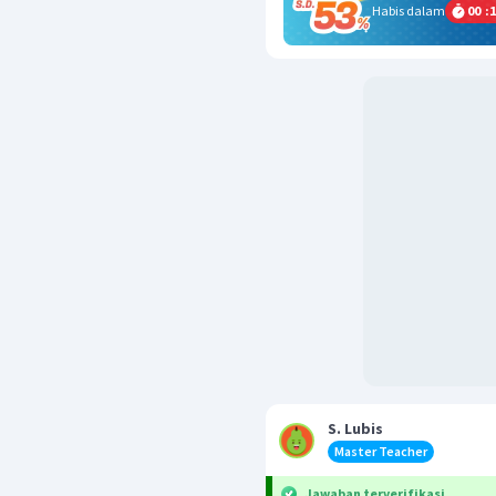
Habis dalam
00
:
1
S. Lubis
Master Teacher
Jawaban terverifikasi