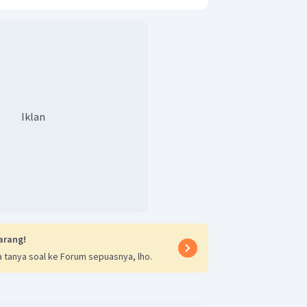
Iklan
arang!
 tanya soal ke Forum sepuasnya, lho.