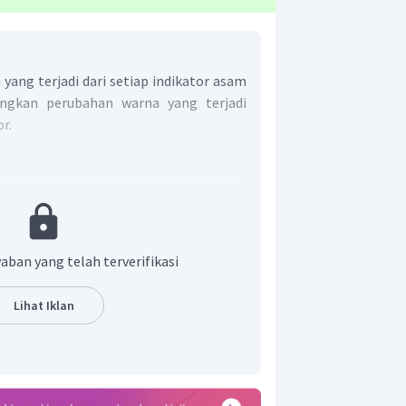
yang terjadi dari setiap indikator asam
gkan perubahan warna yang terjadi
r.
perubahan warna kuning, berarti pH
 perubahan warna kuning, berarti pH
perubahan warna tak berwarna, berarti
aban yang telah terverifikasi
3.
di perubahan warna kuning kehijauan,
Lihat Iklan
da di antara.6,0 dan 7,6.
 larutan tersebut, yaitu: