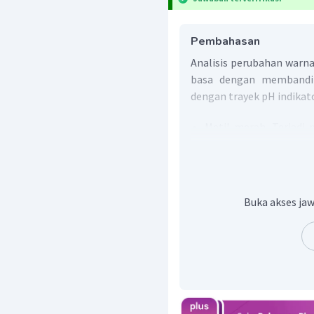
Pembahasan
Analisis perubahan warna 
basa dengan membandin
dengan trayek pH indikato
Metil merah. Terjadi 
larutan di atas 6,3.
Metil jingga. Terjadi
larutan di atas 4.
Fenolftalein. Terjadi 
Buka akses jaw
pH larutan di bawah 8,
Bromtimol biru. Terja
berarti pH larutan bera
Jika dirangkum, daerah pH