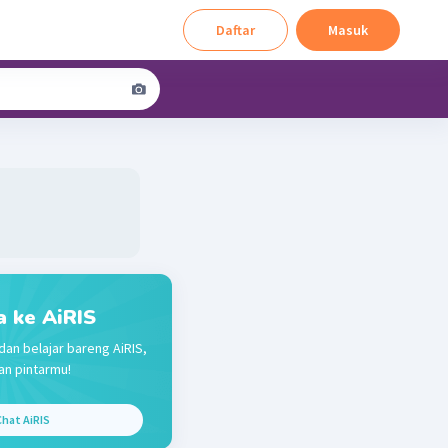
Daftar
Masuk
a ke AiRIS
dan belajar bareng AiRIS,
n pintarmu!
hat AiRIS