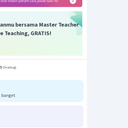
anmu bersama Master Teacher
ive Teaching, GRATIS!
ntang 6,3 sampai 7,6.
t adalah B.
.5
(
9 rating
)
 banget