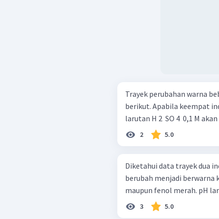
Trayek perubahan warna beb
berikut. Apabila keempat indikator tersebut digunakan untuk menguji
larutan H 2 ​ SO 4 ​ 0,1 M ak
2
5.0
Diketahui data trayek dua indikato
berubah menjadi berwarna ku
maupun fenol merah. pH laru
3
5.0