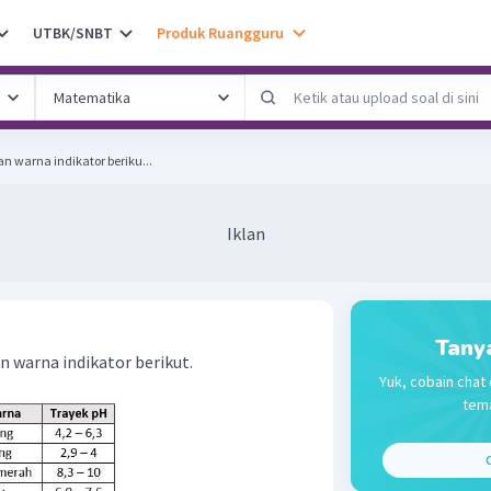
UTBK/SNBT
Produk Ruangguru
n warna indikator beriku...
Iklan
Tany
 warna indikator berikut.
Yuk, cobain chat 
tema
C