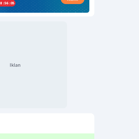
8
:
56
:
04
Iklan