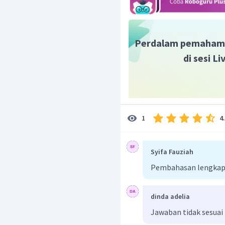
Perdalam pemaham
di sesi L
pH larutan berada pada re
Jadi, jawaban yang tepa
4
1
Syifa Fauziah
Pembahasan lengkap
dinda adelia
Jawaban tidak sesuai