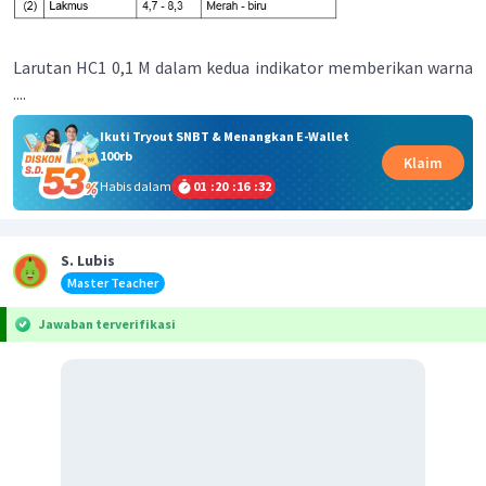
Larutan HC1 0,1 M dalam kedua indikator memberikan warna
....
Ikuti Tryout SNBT & Menangkan E-Wallet
100rb
Klaim
Habis dalam
01
:
20
:
16
:
32
S. Lubis
Master Teacher
Jawaban terverifikasi