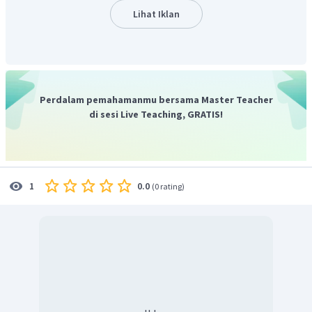
merupakan asam monovalen (valensi asam = 1), sehingga
Lihat Iklan
nilai pH dapat dihitung sebagai berikut.
Perdalam pemahamanmu bersama Master Teacher
di sesi Live Teaching, GRATIS!
Dengan demikian, jika ke dalam larutan HCl 0,1 M
ditambahkan indikator metil merah, maka larutan HCl
yang memiliki pH = 1 akan memberikan warna merah. Jika
indikator yang ditambahkan adalah lakmus, maka larutan
0.0
1
(
0 rating
)
HCl akan memberikan warna merah.
Jadi, larutan HCl 0,1 M dalam kedua indikator
memberikan warna merah.