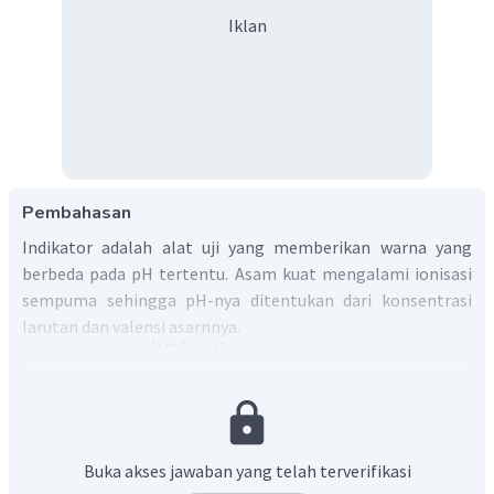
Iklan
Pembahasan
Indikator adalah alat uji yang memberikan warna yang
berbeda pada pH tertentu. Asam kuat mengalami ionisasi
sempuma sehingga pH-nya ditentukan dari konsentrasi
larutan dan valensi asarnnya.
HCl tergolong sebagai asam kuat yang di dalam air akan
terionisasi sempurna menurut reaksi berikut.
Buka akses jawaban yang telah terverifikasi
Berdasarkan reaksi di atas, dapat disimpulkan bahwa HCl