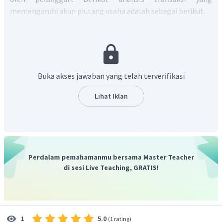
memengaruhi akun piutang usaha adalah sebagai berikut.
Pak Toni menerima pendapatan jasa secara tunai
sebesar Rp1.500.000,00 atas pekerjaan servis mobil
yang diselesaikan sebesar Rp2.000.000,00, sisanya
dibayar minggu depan. Transaksi tersebut
Buka akses jawaban yang telah terverifikasi
mengakibatkan kas bertambah Rp1.500.000,00,
piutang usaha bertambah Rp500.000,00, dan modal
Lihat Iklan
bertambah sebesar Rp2.000.000,00.
(Benar)
Harum laundry membeli perlengkapan laundry
sebesar Rp850.000,00 secara kredit. Transaksi
tersebut mengakibatkan perlengkapan bertambah
dan utang usaha bertambah sebesar Rp850.000,00.
Perdalam pemahamanmu bersama Master Teacher
(Salah)
di sesi Live Teaching, GRATIS!
Bengkel Lancar menerima jasa servis mobil sebesar
Rp3.700.000,00 secara kredit. Transaksi tersebut
mengakibatkan piutang usaha bertambah dan modal
bertambah sebesar Rp3.700.000,00.
(Benar)
5.0
1
(
1 rating
)