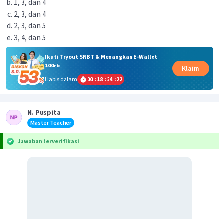
1, 3, dan 4
2, 3, dan 4
2, 3, dan 5
3, 4, dan 5
Ikuti Tryout SNBT & Menangkan E-Wallet
100rb
Klaim
Habis dalam
00
:
18
:
24
:
22
N. Puspita
Master Teacher
Jawaban terverifikasi