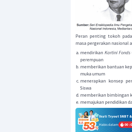
Peran penting tokoh pada
masa pergerakan nasional ad
mendirikan
Kartini Fonds
perempuan
memberikan bantuan kepa
muka umum
menerapkan konsep pe
Siswa
memberikan bimbingan k
memajukan pendidikan da
Ikuti Tryout SNBT 
Habis dalam
00
:
0