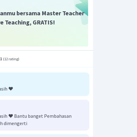
anmu bersama Master Teacher
ive Teaching, GRATIS!
.1
(
12 rating
)
asih ❤️
akasih ❤️ Bantu banget Pembahasan
h dimengerti