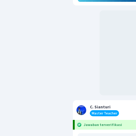
C. Sianturi
Master Teacher
Jawaban terverifikasi