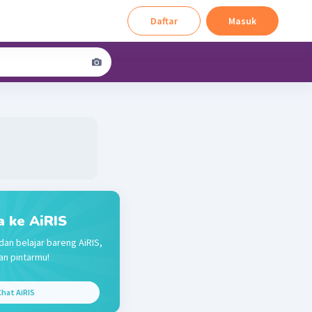
Daftar
Masuk
a ke AiRIS
dan belajar bareng AiRIS,
n pintarmu!
hat AiRIS