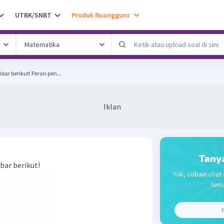
UTBK/SNBT
Produk Ruangguru
Perhatikan tokoh pada gambar berikut! Peran pen...
Iklan
Tany
ar berikut!
Yuk, cobain chat 
tema
C