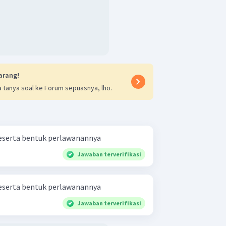
arang!
 tanya soal ke Forum sepuasnya, lho.
eserta bentuk perlawanannya
Jawaban terverifikasi
eserta bentuk perlawanannya
Jawaban terverifikasi