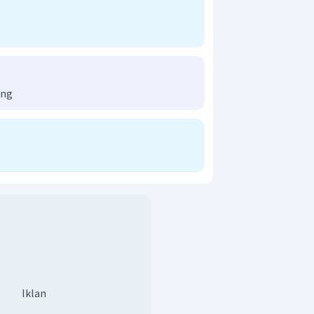
ong
Iklan