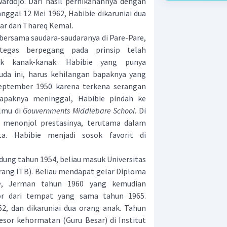
ardojo. Dari hasil pernikahannya dengan
nggal 12 Mei 1962, Habibie dikaruniai dua
bar dan Thareq Kemal.
 bersama saudara-saudaranya di Pare-Pare,
 tegas berpegang pada prinsip telah
jak kanak-kanak. Habibie yang punya
a ini, harus kehilangan bapaknya yang
eptember 1950 karena terkena serangan
 bapaknya meninggal, Habibie pindah ke
lmu di
Gouvernments Middlebare School
. Di
 menonjol prestasinya, terutama dalam
kta. Habibie menjadi sosok favorit di
ng tahun 1954, beliau masuk Universitas
rang ITB). Beliau mendapat gelar Diploma
e
, Jerman tahun 1960 yang kemudian
r dari tempat yang sama tahun 1965.
2, dan dikaruniai dua orang anak. Tahun
esor kehormatan (Guru Besar) di Institut