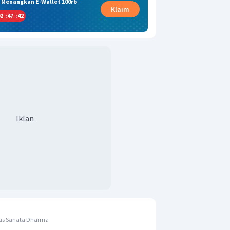
& Menangkan E-Wallet 100rb
Klaim
2
:
47
:
41
Iklan
tas Sanata Dharma