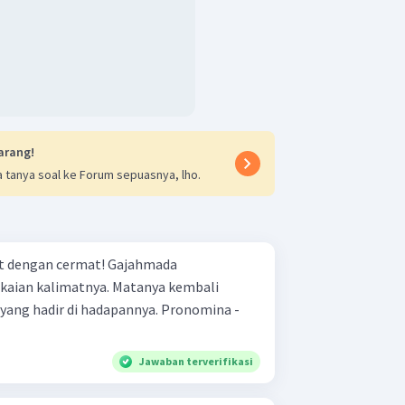
arang!
 tanya soal ke Forum sepuasnya, lho.
gan cermat! Gajahmada
kaian kalimatnya. Matanya kembali
dir di hadapannya. Pronomina -
Jawaban terverifikasi