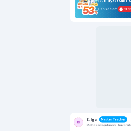
Ikuti Tryout SNBT 
Habis dalam
01
:
0
E. Iga
Master Teacher
Mahasiswa/Alumni Universi