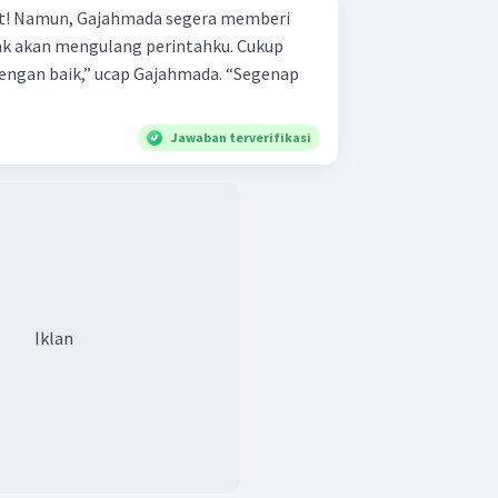
beri
dengan baik,” ucap Gajahmada. “Segenap
Jawaban terverifikasi
Iklan