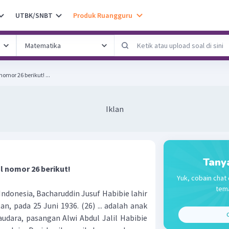
UTBK/SNBT
Produk Ruangguru
Perhatikan teks untuk soal nomor 26 berikut! ...
Iklan
Tany
l nomor 26 berikut!
Yuk, cobain chat 
tema
ndonesia, Bacharuddin Jusuf Habibie lahir
an, pada 25 Juni 1936. (26) ... adalah anak
C
udara, pasangan Alwi Abdul Jalil Habibie