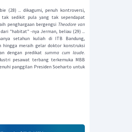
(28) ... dikagumi, penuh kontroversi,
ak sedikit pula yang tak sependapat
eraih penghargaan bergengsi
Theodore van
 dari "habitat" -nya Jerman, beliau (29) ...
hanya setahun kuliah di ITB Bandung,
h hingga meraih gelar doktor konstruksi
man dengan predikat
summa cum laude
.
industri pesawat terbang terkemuka MBB
enuhi panggilan Presiden Soeharto untuk