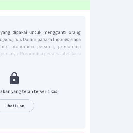
yang dipakai untuk mengganti orang
engkau, dia
. Dalam bahasa Indonesia ada
yaitu pronomina persona, pronomina
 penanya. Pronomina persona atau kata
yang digunakan untuk pengganti orang.
ama; saya, aku, daku, beta, ku-, -ku
ua; kau, engkau, kamu, Anda, dikau,
aban yang telah terverifikasi
iga; ia,
dia
,
beliau
, -nya
Lihat Iklan
 untuk melengkapi kalimat rumpang
ar Diploma dari
Technische Hochschule
,
 kemudian mendapatkan gelar Doktor