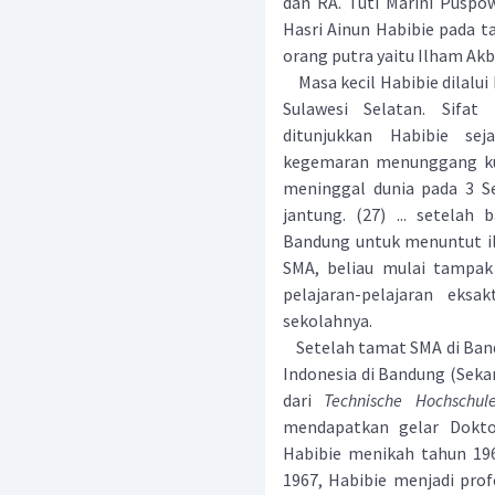
dan RA. Tuti Marini Puspow
Hasri Ainun Habibie pada ta
orang putra yaitu Ilham Ak
Masa kecil Habibie dilalui
Sulawesi Selatan. Sifat
ditunjukkan Habibie se
kegemaran menunggang kud
meninggal dunia pada 3 S
jantung. (27) ... setelah
Bandung untuk menuntut i
SMA, beliau mulai tampak
pelajaran-pelajaran eksa
sekolahnya.
Setelah tamat SMA di Bandu
Indonesia di Bandung (Seka
dari
Technische Hochschul
mendapatkan gelar Dokto
Habibie menikah tahun 196
1967, Habibie menjadi prof