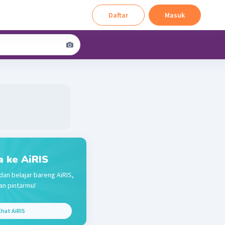
Daftar
Masuk
a ke AiRIS
dan belajar bareng AiRIS,
n pintarmu!
hat AiRIS