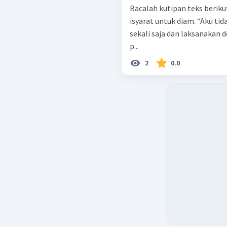
Bacalah kutipan teks berikut! Namun, Gajahmada segera mem
isyarat untuk diam. “Aku tidak akan mengulang perintahku. Cukup
sekali saja dan laksanakan 
p...
2
0.0