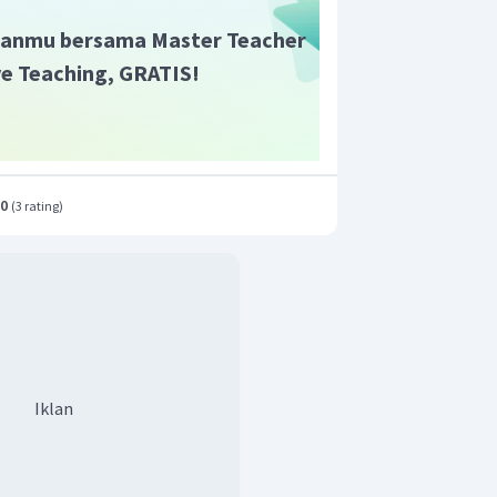
anmu bersama Master Teacher
ive Teaching, GRATIS!
.0
(
3 rating
)
Iklan