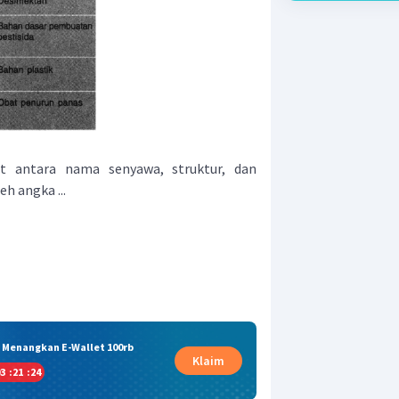
t antara nama senyawa, struktur, dan
h angka ...
& Menangkan E-Wallet 100rb
Klaim
3
:
21
:
24