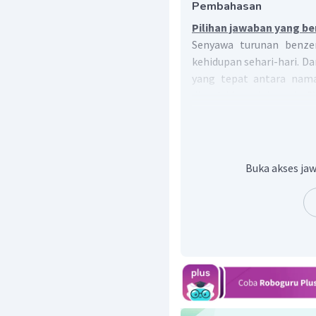
Pembahasan
Pilihan jawaban yang be
Senyawa turunan benze
kehidupan sehari-hari. Da
yang tepat antara nama
ditunjukkan oleh angka 2) 
Senyawa fenol banyak d
kuman pada pembersih la
digunakan sebagai bah
struktur dari fenol dan st
Buka akses jaw