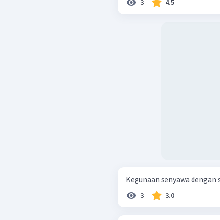
3
4.5
Kegunaan senyawa dengan str
3
3.0