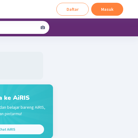
Daftar
Masuk
a ke AiRIS
dan belajar bareng AiRIS,
n pintarmu!
hat AiRIS