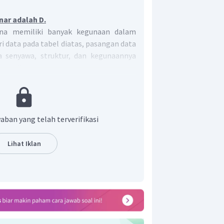
nar adalah D.
na memiliki banyak kegunaan dalam
ri data pada tabel diatas, pasangan data
 senyawa, struktur, dan kegunaannya
dan 4).
igunakan untuk desinfektan/pembunuh
ntai, sedangkan stirena/vinil benzena
an dasar pembuatan plastik. Rumus
irena adalah sebagai berikut.
aban yang telah terverifikasi
Lihat Iklan