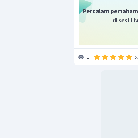
Perdalam pemaham
di sesi L
5
1