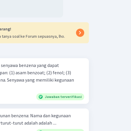
arang!
 tanya soal ke Forum sepuasnya, lho.
n senyawa benzena yang dapat
enol; (3)
Jawaban terverifikasi
a: Nama dan kegunaan
urut-turut adalah adalah ....