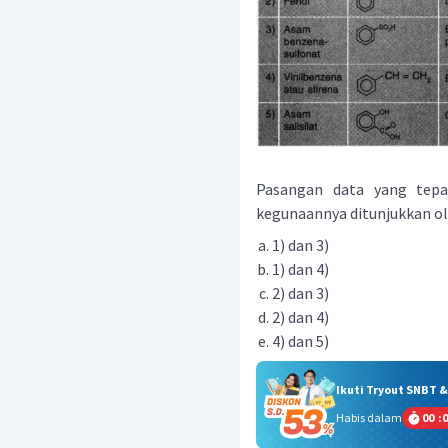
Pasangan data yang tepa
kegunaannya ditunjukkan ole
1) dan 3)
1) dan 4)
2) dan 3)
2) dan 4)
4) dan 5)
Ikuti Tryout SNBT 
Habis dalam
00
:
0