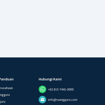
Panduan
Hubungi Kami
erusahaan
+62 815-7441-0000
angguru
info@ruangguru.com
guru