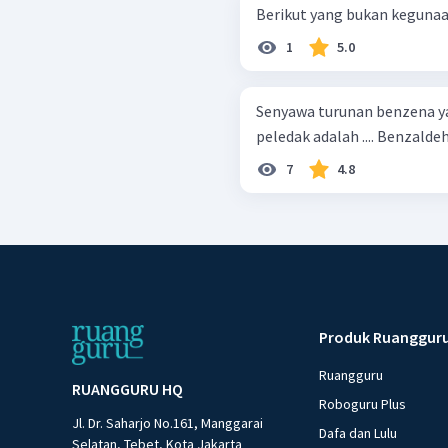
Berikut yang bukan kegunaan
1
5.0
Senyawa turunan benzena y
7
4.8
Produk Ruanggur
Ruangguru
RUANGGURU HQ
Roboguru Plus
Jl. Dr. Saharjo No.161, Manggarai
Dafa dan Lulu
Selatan, Tebet, Kota Jakarta