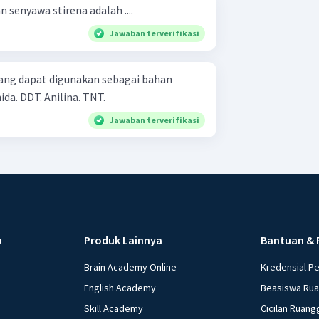
 senyawa stirena adalah ....
Jawaban terverifikasi
ang dapat digunakan sebagai bahan
peledak adalah .... Benzaldehida. DDT. Anilina. TNT.
Jawaban terverifikasi
u
Produk Lainnya
Bantuan & 
Brain Academy Online
Kredensial P
English Academy
Beasiswa Ru
Skill Academy
Cicilan Ruang