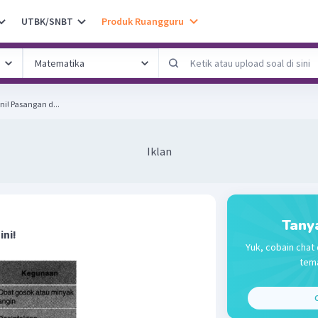
UTBK/SNBT
Produk Ruangguru
Perhatikan tabel di bawah ini! Pasangan d...
Iklan
Tany
ini!
Yuk, cobain chat 
tema
C