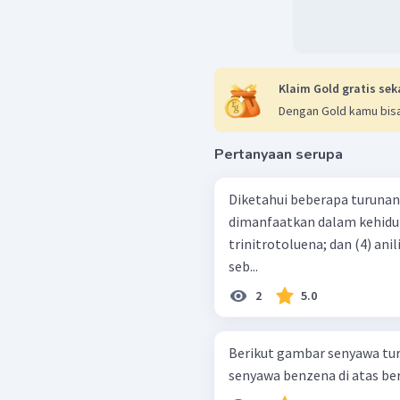
Klaim Gold gratis sek
Dengan Gold kamu bisa
Pertanyaan serupa
Diketahui beberapa turuna
dimanfaatkan dalam kehidupan: (1) asam benzoat; (2) f
trinitrotoluena; dan (4) anilina. Senyawa yang memiliki kegunaan
seb...
2
5.0
Berikut gambar senyawa turunan benzen
senyawa benzena di atas bert