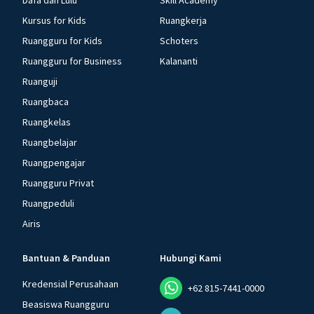
Dafa dan Lulu
Skill Academy
Kursus for Kids
Ruangkerja
Ruangguru for Kids
Schoters
Ruangguru for Business
Kalananti
Ruanguji
Ruangbaca
Ruangkelas
Ruangbelajar
Ruangpengajar
Ruangguru Privat
Ruangpeduli
Airis
Bantuan & Panduan
Hubungi Kami
Kredensial Perusahaan
+62 815-7441-0000
Beasiswa Ruangguru