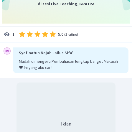
di sesi Live Teaching, GRATIS!
5.0
1
(
2 rating
)
Syafinatun Najah Lailus Sifa'
Mudah dimengerti Pembahasan lengkap banget Makasih
❤️ Ini yang aku cari!
Iklan