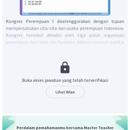
Kongres Perempuan I diselenggarakan dengan tujuan
mempersatukan cita-cita dan usaha perempuan Indonesia.
Kongres tersebut dihadiri oleh tiga puluh organisasi
perempuan dari Jawa dan Sumatra. Adapun susunan panitia
dalam Kongres Perempuan I sebagai berikut
Ketua : RA. Sukonto (Wanito Utomo)
Wakil Ketua : Siti Munjiah (Aisyiah)
Sekretaris I : Siti Sukaptinah OIBDA)
Buka akses jawaban yang telah terverifikasi
Sekretaris II : Siti Sunaryati (Puteri lndonesia)
Bendahara I : RA. Harjodin.ingrat (Wanito Katolik)
Lihat Iklan
Bendahara II : RA. Sujatin {Puteri Inoonesia)
Maka, jawaban yang paling tepat adalah D.
Perdalam pemahamanmu bersama Master Teacher