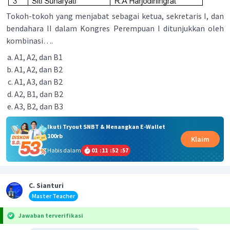
Tokoh-tokoh yang menjabat sebagai ketua, sekretaris I, dan
bendahara II dalam Kongres Perempuan I ditunjukkan oleh
kombinasi….
A1, A2, dan B1
A1, A2, dan B2
A1, A3, dan B2
A2, B1, dan B2
A3, B2, dan B3
Ikuti Tryout SNBT & Menangkan E-Wallet
100rb
Klaim
Habis dalam
01
:
11
:
52
:
57
C. Sianturi
Master Teacher
Jawaban terverifikasi