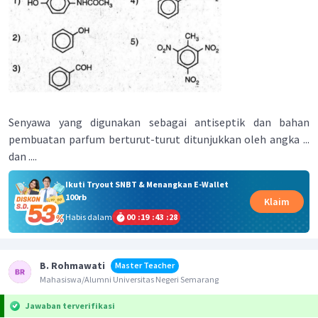
Senyawa yang digunakan sebagai antiseptik dan bahan
pembuatan parfum berturut-turut ditunjukkan oleh angka ...
dan ....
Ikuti Tryout SNBT & Menangkan E-Wallet
100rb
Klaim
Habis dalam
00
:
19
:
43
:
28
B. Rohmawati
Master Teacher
Mahasiswa/Alumni Universitas Negeri Semarang
Jawaban terverifikasi