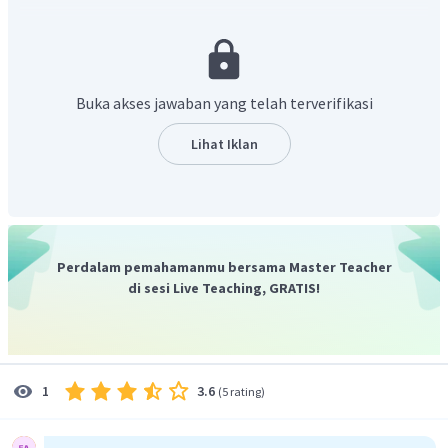
benzena yang banyak digunakan sebagai zat antiseptik dan
desinfektan karena dapat membunuh bakteri, sedangkan
benzaldehid digunakan sebagai bahan baku pembuatan
parfum karena memiliki aroma yang khas. Rumus struktur
Buka akses jawaban yang telah terverifikasi
dari fenol dan benzaldehid adalah sebagai berikut.
Lihat Iklan
Perdalam pemahamanmu bersama Master Teacher
di sesi Live Teaching, GRATIS!
3.6
1
(
5 rating
)