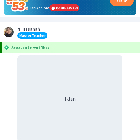
Klaim
Habis dalam
00
:
05
:
49
:
04
N. Hasanah
Master Teacher
Jawaban terverifikasi
Iklan