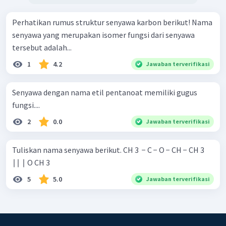
Perhatikan rumus struktur senyawa karbon berikut! Nama
senyawa yang merupakan isomer fungsi dari senyawa
tersebut adalah...
1
4.2
Jawaban terverifikasi
Senyawa dengan nama etil pentanoat memiliki gugus
fungsi....
2
0.0
Jawaban terverifikasi
Tuliskan nama senyawa berikut. CH 3 ​ − C − O − CH − CH 3 ​
∣∣ ∣ O CH 3 ​
5
5.0
Jawaban terverifikasi