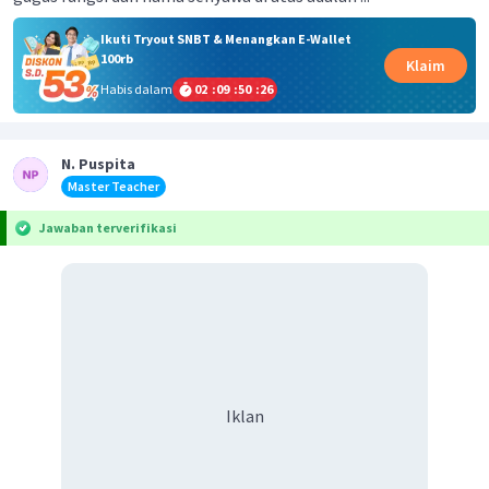
Ikuti Tryout SNBT & Menangkan E-Wallet
100rb
Klaim
Habis dalam
02
:
09
:
50
:
26
N. Puspita
Master Teacher
Jawaban terverifikasi
Iklan