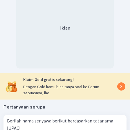
butanoat
Terdapat 1 atom karbon sebagai alkil (cabang) =
metil
Nama senyawa = metil butanoat
Iklan
Jadi, gugus fungsi pada senyawa adalah gugus
karboalkoksi
dan nama senyawa di atas
adalah metil
butanoat.
Klaim Gold gratis sekarang!
Dengan Gold kamu bisa tanya soal ke Forum
sepuasnya, lho.
Pertanyaan serupa
Berilah nama senyawa berikut berdasarkan tatanama
IUPAC!