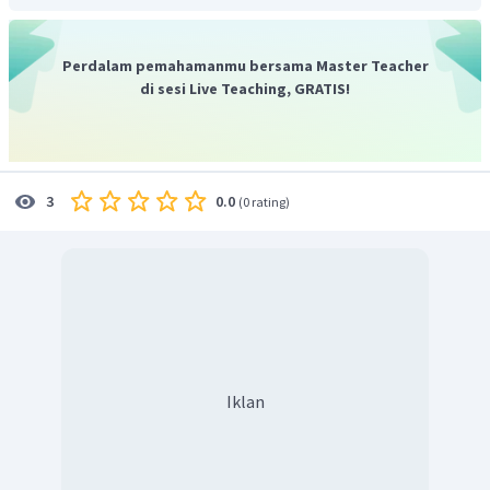
spora (sporangium).
Dengan demikian, jawaban yang benar adalah C.
Perdalam pemahamanmu bersama Master Teacher
di sesi Live Teaching, GRATIS!
0.0
3
(
0 rating
)
Iklan