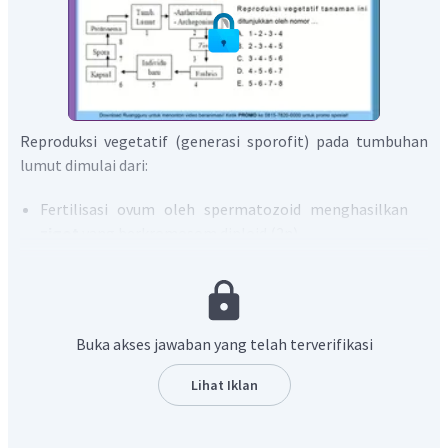
Reproduksi vegetatif (generasi sporofit) pada tumbuhan
lumut dimulai dari:
Fertilisasi ovum oleh spermatozoid menghasilkan
zigot
yang berkromosom diploid (2n).
Zigot mengalami pembelahan secara mitosis dan
tumbuh menjadi
embrio
(2n).
Embrio tumbuh menjadi
sporofit (individu baru)
yang diploid (2n).
Buka akses jawaban yang telah terverifikasi
Pada saat sporofit masak (umur 3 – 6 bulan) akan
membentuk tangkai panjang (seta). Ujung seta
Lihat Iklan
berupa
kapsul
yang disebut dengan sporogonium
(2n). Di dalam sporogonium terdapat kotak