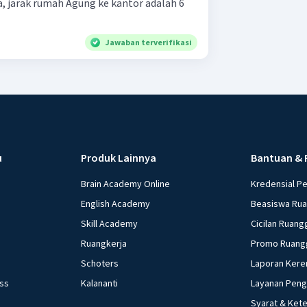
a, jarak rumah Agung ke kantor adalah 6
Jawaban terverifikasi
u
Produk Lainnya
Bantuan & 
Brain Academy Online
Kredensial P
English Academy
Beasiswa Ru
Skill Academy
Cicilan Ruang
Ruangkerja
Promo Ruang
Schoters
Laporan Kere
ess
Kalananti
Layanan Pen
Syarat & Ket