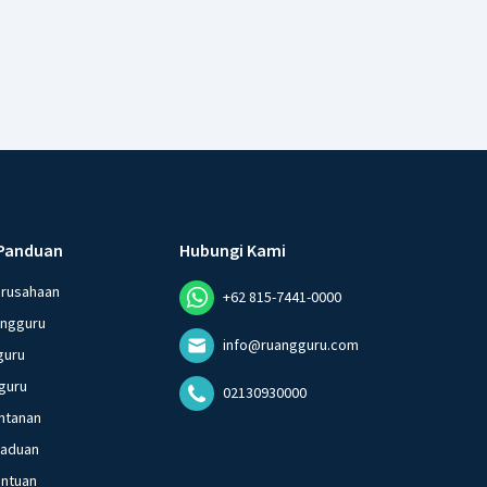
Panduan
Hubungi Kami
erusahaan
+62 815-7441-0000
angguru
info@ruangguru.com
guru
guru
02130930000
ntanan
gaduan
entuan