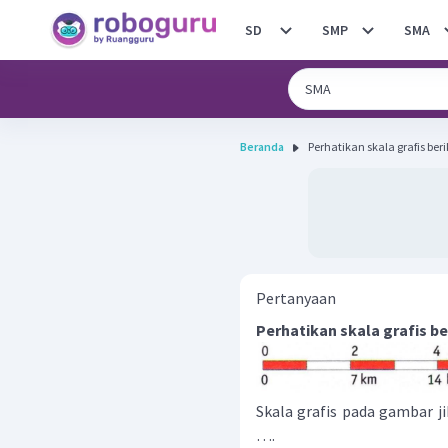
SD
SMP
SMA
Beranda
Pertanyaan
Perhatikan skala grafis ber
Skala grafis pada gambar j
….