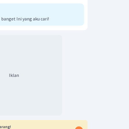
anget Ini yang aku cari!
Iklan
arang!