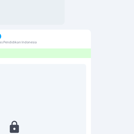
s Pendidikan Indonesia
ang direpresentasikan skala grafis