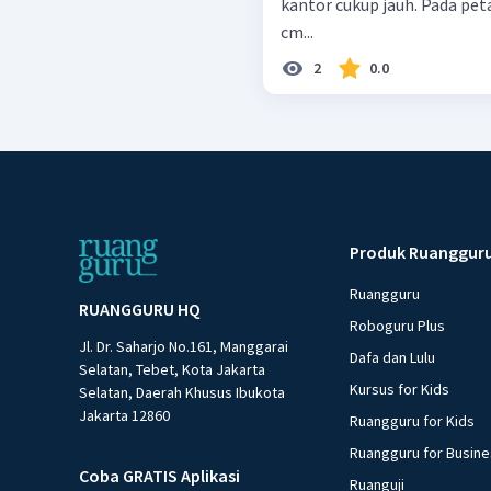
kantor cukup jauh. Pada pet
cm...
2
0.0
Produk Ruanggur
Ruangguru
RUANGGURU HQ
Roboguru Plus
Jl. Dr. Saharjo No.161, Manggarai
Dafa dan Lulu
Selatan, Tebet, Kota Jakarta
Kursus for Kids
Selatan, Daerah Khusus Ibukota
Jakarta 12860
Ruangguru for Kids
Ruangguru for Busin
Coba GRATIS Aplikasi
Ruanguji