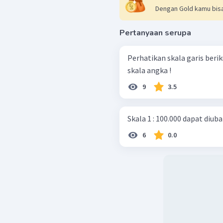
Dengan Gold kamu bisa
Pertanyaan serupa
Perhatikan skala garis berikut ! Ubahlah skala garis di atas
skala angka !
9
3.5
Skala 1 : 100.000 dapat diuba
6
0.0