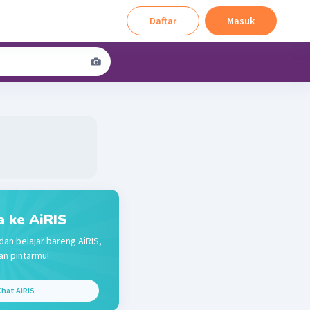
Daftar
Masuk
a ke AiRIS
dan belajar bareng AiRIS,
n pintarmu!
hat AiRIS