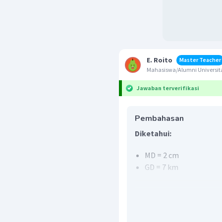
E. Roito
Master Teacher
Mahasiswa/Alumni Universita
Jawaban terverifikasi
Pembahasan
Diketahui:
MD = 2 cm
GD = 7 km
Ditanya:
Berapa skala angka y