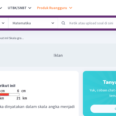
UTBK/SNBT
Produk Ruangguru
Perhatikan skala grafis berikut ini! Skala gra...
Iklan
Tany
ikut ini!
Yuk, cobain chat 
tema
ika dinyatakan dalam skala angka menjadi
C