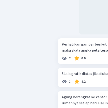
Perhatikan gambar berikut ini! Berdasarkan skala batang te
maka skala angka peta terse
2
0.0
Skala grafik diatas jika diu
1
4.2
Agung berangkat ke kantor
rumahnya setiap hari. Hal i