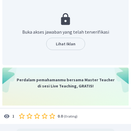
C
H
X
adalah
· Secara umum, senyawa haloalkana
n
2
n
+
1
R
−
X
dapat dituliskan sebagai
.
Aturan penamaan haloalkana sama dengan penamaan
alkana. Rantai induk haloalkana merupakan rantai yang
terpanjang yang mengikat halogen. Penomoran dimulai
Buka akses jawaban yang telah terverifikasi
dari salah satu ujung rantai yang mengikat atom halogen.
Jika terdapat salah satu dari jenis halogen, prioritas
Lihat Iklan
penomoran didasarkan kereaktifan halogen dengan urutan
F > Cl > Br > I.
Senyawa haloalkana pada soal di atas memiliki struktur
sebagai berikut.
Perdalam pemahamanmu bersama Master Teacher
di sesi Live Teaching, GRATIS!
0.0
1
(
0 rating
)
Pada struktur di atas, cabang (alkil) yang berupa unsur
halogen adalah F, Cl, dan Br. Rantai induk senyawa tersebut