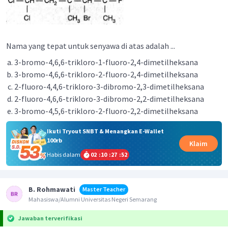
Nama yang tepat untuk senyawa di atas adalah ...
3-bromo-4,6,6-trikloro-1-fluoro-2,4-dimetilheksana
3-bromo-4,6,6-trikloro-2-fluoro-2,4-dimetilheksana
2-fluoro-4,4,6-trikloro-3-dibromo-2,3-dimetilheksana
2-fluoro-4,6,6-trikloro-3-dibromo-2,2-dimetilheksana
3-bromo-4,5,6-trikloro-2-fluoro-2,2-dimetilheksana
Ikuti Tryout SNBT & Menangkan E-Wallet
100rb
Klaim
Habis dalam
02
:
10
:
27
:
52
B. Rohmawati
Master Teacher
Mahasiswa/Alumni Universitas Negeri Semarang
Jawaban terverifikasi