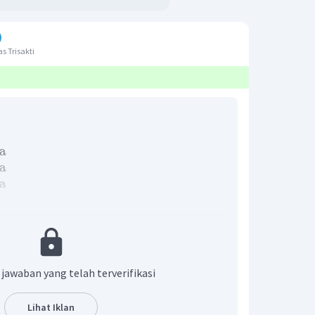
s Trisakti
a
a
a
+
Q
−
(
m
He
+
m
n
)
×
931
MeV
 jawaban yang telah terverifikasi
016049
)
−
(
4
,
002602
+
1
,
008665
)
×
931
MeV
Lihat Iklan