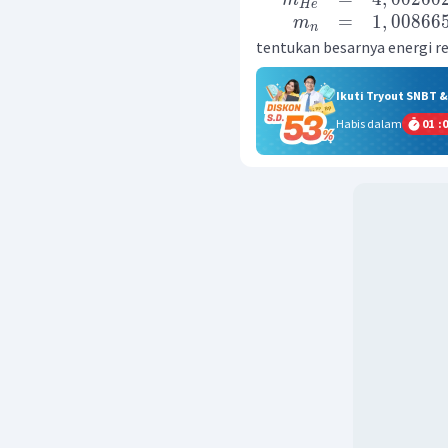
He
=
1
,
00866
m
n
tentukan besarnya energi rea
Ikuti Tryout SNBT 
Habis dalam
01
:
0