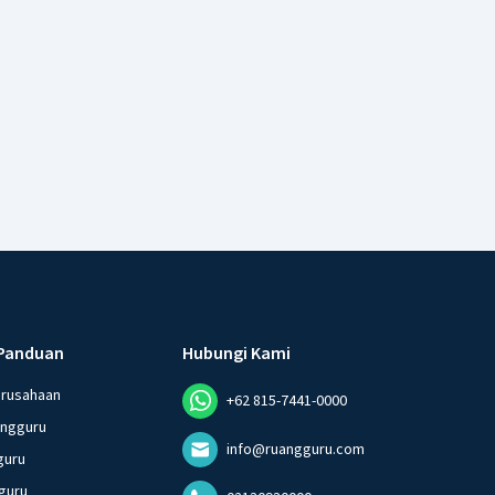
Panduan
Hubungi Kami
erusahaan
+62 815-7441-0000
angguru
info@ruangguru.com
guru
guru