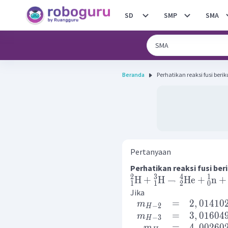
SD
SMP
SMA
Beranda
Pertanyaan
Perhatikan reaksi fusi ber
2
3
4
1
H
+
H
→
He
+
n
+
1
1
2
0
Jika
=
2
,
01410
m
−
2
H
=
3
,
01604
m
−
3
H
=
4
,
00260
m