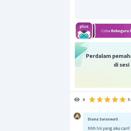
Perdalam pemah
di ses
5
4
Diana Saraswati
hhh Ini yang aku cari!