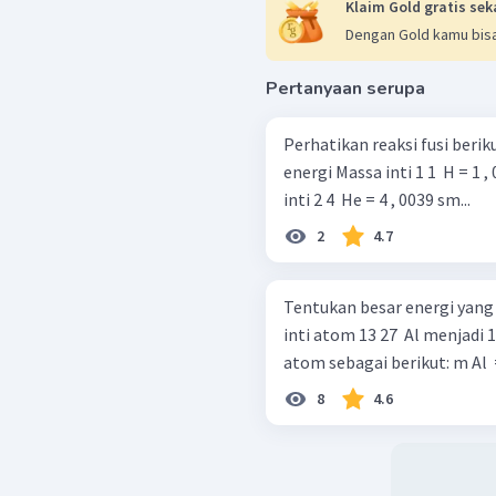
Klaim Gold gratis sek
Dengan Gold kamu bisa
Pertanyaan serupa
Perhatikan reaksi fusi berikut! 2 3 ​ He + 2 3 ​ He → 2 4 ​ He + 1 1 ​ H + 1 
energi Massa inti 1 1 ​ H = 1 , 0081 sma massa inti 2 3 ​ He = 3 , 0169 sma massa
inti 2 4 ​ He = 4 , 0039 sm...
2
4.7
Tentukan besar energi yang
inti atom 13 27 ​ Al menjadi
atom sebag
8
4.6