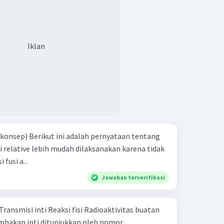
Iklan
ernyataan tentang
 tinggi Reaksi fusi a...
Jawaban terverifikasi
ari penembakan inti ditunjukkan oleh nomor ....