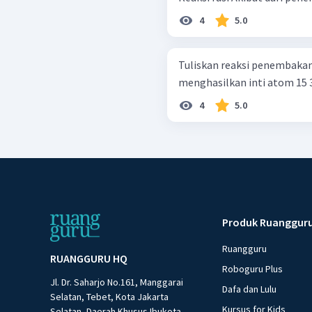
4
5.0
Tuliskan reaksi penembakan i
menghasilkan inti atom 15 3
4
5.0
Produk Ruanggur
Ruangguru
RUANGGURU HQ
Roboguru Plus
Jl. Dr. Saharjo No.161, Manggarai
Dafa dan Lulu
Selatan, Tebet, Kota Jakarta
Kursus for Kids
Selatan, Daerah Khusus Ibukota