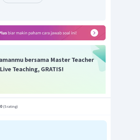
amanmu bersama Master Teacher
i Live Teaching, GRATIS!
.0
(
5 rating
)