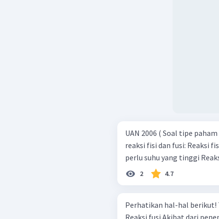
UAN 2006 ( Soal tipe paham konsep) Berikut ini adalah p
reaksi fisi dan fusi: Reaksi fisi relative lebih mudah dilaksanakan karena tidak
perlu suhu yang
2
4.7
Perhatikan hal-hal berikut! Transmisi inti Reaksi fisi Radioaktivitas buatan
Reaksi fusi Akibat d