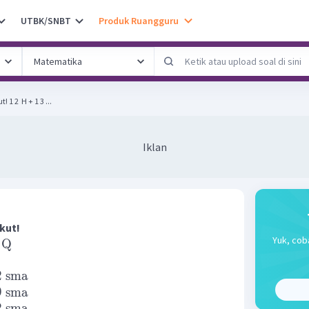
UTBK/SNBT
Produk Ruangguru
Perhatikan reaksi fusi berikut! 1 2 ​ H + 1 3 ​...
Iklan
ikut!
Yuk, cob
Q
2
sma
9
sma
2
sma