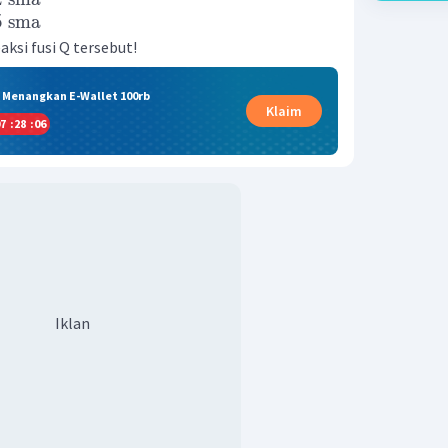
5
sma
ksi fusi Q tersebut!
& Menangkan E-Wallet 100rb
Klaim
7
:
28
:
05
Iklan