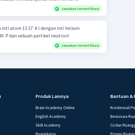
Jawaban terverifikasi
nti atom 13 27 ​ A l dengan inti helium
0 ​ P dan sebuah partikel neutron!
Jawaban terverifikasi
u
Produk Lainnya
Bantuan & 
Brain Academy Online
Kredensial P
English Academy
Beasiswa Ru
Skill Academy
Cicilan Ruang
Ruangkerja
Promo Ruang