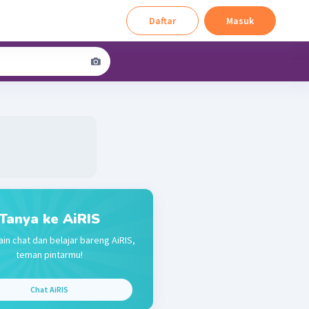
Daftar
Masuk
Tanya ke AiRIS
ain chat dan belajar bareng AiRIS,
teman pintarmu!
Chat AiRIS