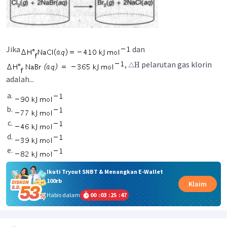
Jika
dan
,
pelarutan gas klorin
△
H
adalah...
Ikuti Tryout SNBT & Menangkan E-Wallet
100rb
Klaim
Habis dalam
00
:
03
:
25
:
46