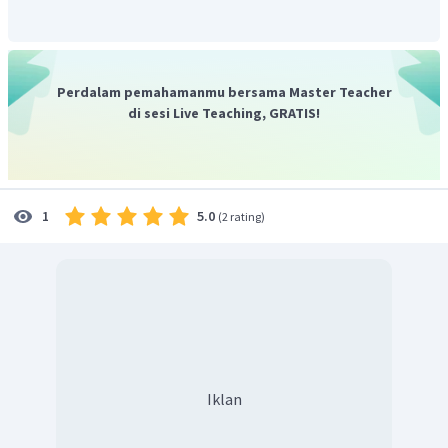
Jadi, jawaban yang benar adalah C.
Perdalam pemahamanmu bersama Master Teacher
di sesi Live Teaching, GRATIS!
5.0
1
(
2 rating
)
Iklan