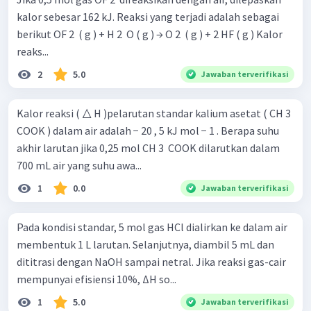
kalor sebesar 162 kJ. Reaksi yang terjadi adalah sebagai
berikut OF 2 ​ ( g ) + H 2 ​ O ( g ) → O 2 ​ ( g ) + 2 HF ( g ) Kalor
reaks...
2
5.0
Jawaban terverifikasi
Kalor reaksi ( △ H )pelarutan standar kalium asetat ( CH 3 ​
COOK ) dalam air adalah − 20 , 5 kJ mol − 1 . Berapa suhu
akhir larutan jika 0,25 mol CH 3 ​ COOK dilarutkan dalam
700 mL air yang suhu awa...
1
0.0
Jawaban terverifikasi
Pada kondisi standar, 5 mol gas HCl dialirkan ke dalam air
membentuk 1 L larutan. Selanjutnya, diambil 5 mL dan
dititrasi dengan NaOH sampai netral. Jika reaksi gas-cair
mempunyai efisiensi 10%, ΔH so...
1
5.0
Jawaban terverifikasi