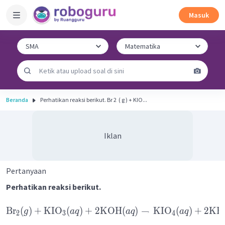
Masuk
Beranda
Perhatikan reaksi berikut. Br 2 ​ ( g ) + KIO...
Iklan
Pertanyaan
Perhatikan reaksi berikut.
Br
(
)
+
KIO
(
)
+
2
KOH
(
)
→
KIO
(
)
+
2
KB
g
a
q
a
q
a
q
2
3
4