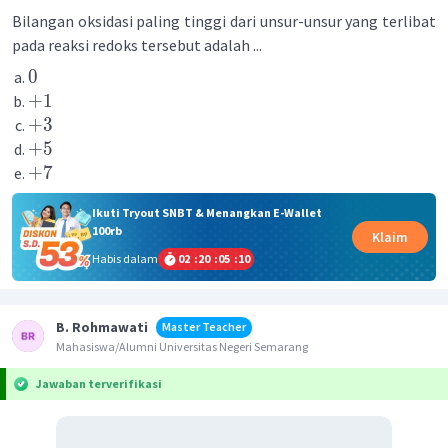
Bilangan oksidasi paling tinggi dari unsur-unsur yang terlibat
pada reaksi redoks tersebut adalah ...
0
+
1
+
3
+
5
+
7
Ikuti Tryout SNBT & Menangkan E-Wallet
100rb
Klaim
Habis dalam
02
:
20
:
05
:
10
B. Rohmawati
Master Teacher
Mahasiswa/Alumni Universitas Negeri Semarang
Jawaban terverifikasi