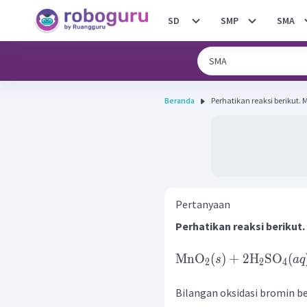
SD
SMP
SMA
Beranda
Perh
Pertanyaan
Perhatikan reaksi berikut.
MnO
(
)
+
2
H
SO
(
s
a
q
2
2
4
Bilangan oksidasi bromin ber