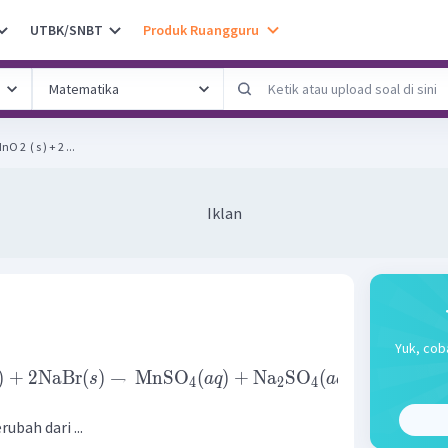
UTBK/SNBT
Produk Ruangguru
atikan reaksi berikut. MnO 2 ​ ( s ) + 2 ...
Iklan
Yuk, cob
)
+
2
NaBr
(
)
→
MnSO
(
)
+
Na
SO
(
)
+
Br
(
)
+
s
a
q
a
q
g
4
2
4
2
ubah dari ...