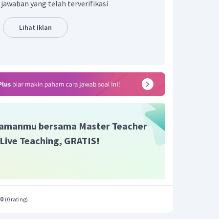
 jawaban yang telah terverifikasi
r
=
0
r
=
−
1
Lihat Iklan
sur bebas sehingga biloksnya = 0
n berubah dari -1 menjadi 0.
amanmu bersama Master Teacher
i Live Teaching, GRATIS!
.0
(
0 rating
)