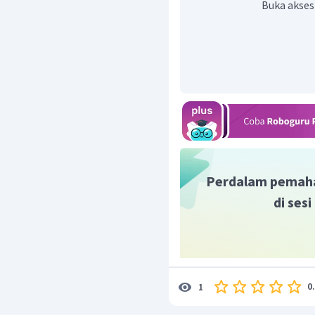
Buka akses
1
+
BO
+
4
B
m
u
BO
+
4
B
m
u
Br
Biloks Br dalam
2
Br
adalah molekul un
2
Jadi, biloks unsur bromi
Perdalam pemah
di ses
0
1