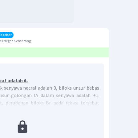
Teacher
as Negeri Semarang
pat adalah A.
 senyawa netral adalah 0, biloks unsur bebas
 unsur golongan IA dalam senyawa adalah +1.
t, perubahan biloks Br pada reaksi tersebut
berikut.
r
=
0
r
=
0