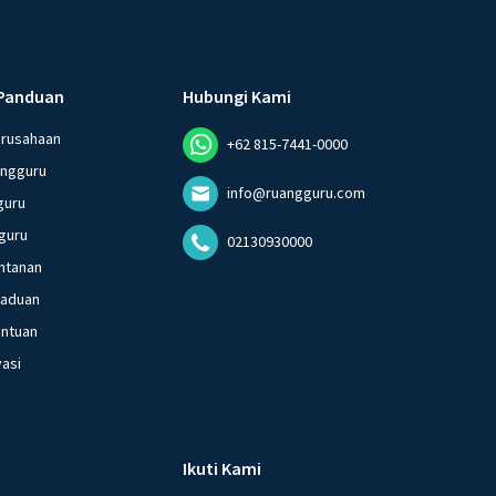
Panduan
Hubungi Kami
erusahaan
+62 815-7441-0000
angguru
info@ruangguru.com
guru
guru
02130930000
ntanan
gaduan
entuan
vasi
Ikuti Kami