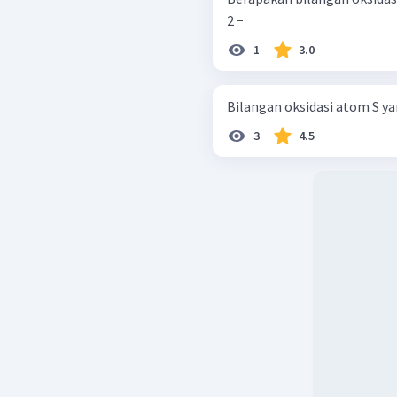
2 − ​
1
3.0
Bilangan oksidasi atom S yan
3
4.5