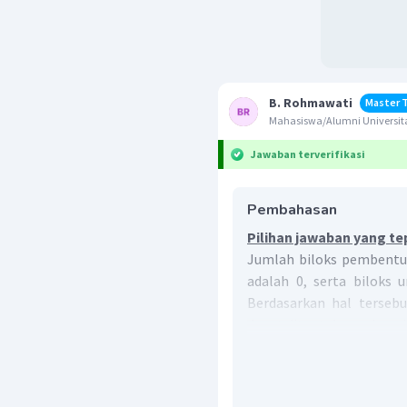
B. Rohmawati
Master 
Mahasiswa/Alumni Universit
Jawaban terverifikasi
Pembahasan
Pilihan jawaban yang te
Jumlah biloks pembentuk
adalah 0, serta biloks
Berdasarkan hal tersebu
dapat ditentukan sebagai 
NaBr
Biloks Br dalam
BO
NaB
BO
Na
+
BO
B