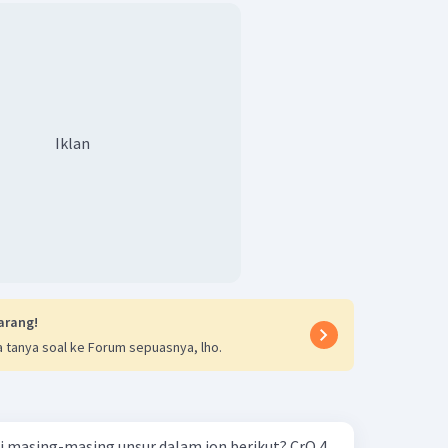
Iklan
arang!
 tanya soal ke Forum sepuasnya, lho.
masing-masing unsur dalam ion berikut? CrO 4