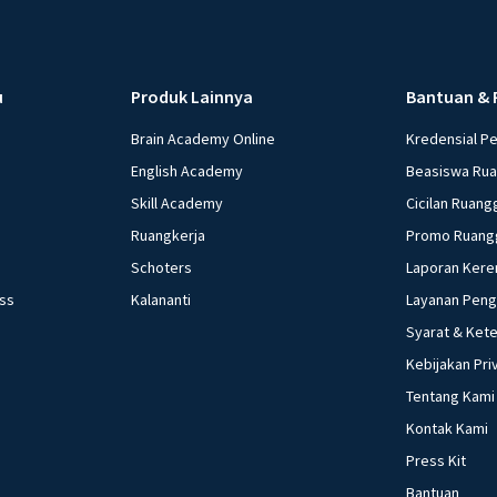
u
Produk Lainnya
Bantuan & 
Brain Academy Online
Kredensial P
English Academy
Beasiswa Ru
Skill Academy
Cicilan Ruang
Ruangkerja
Promo Ruang
Schoters
Laporan Kere
ess
Kalananti
Layanan Pen
Syarat & Ket
Kebijakan Pri
Tentang Kami
Kontak Kami
Press Kit
Bantuan