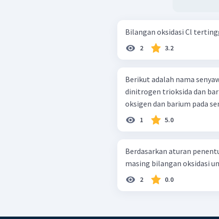
Bilangan oksidasi Cl terting
2
3.2
Berikut adalah nama senya
dinitrogen trioksida dan bar
oksigen dan barium pada sen
1
5.0
Berdasarkan aturan penentu
2
0.0