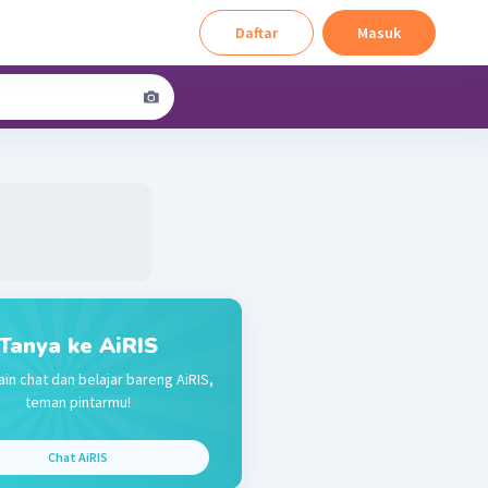
Daftar
Masuk
Tanya ke AiRIS
ain chat dan belajar bareng AiRIS,
teman pintarmu!
2
H
O
(
)
l
2
Chat AiRIS