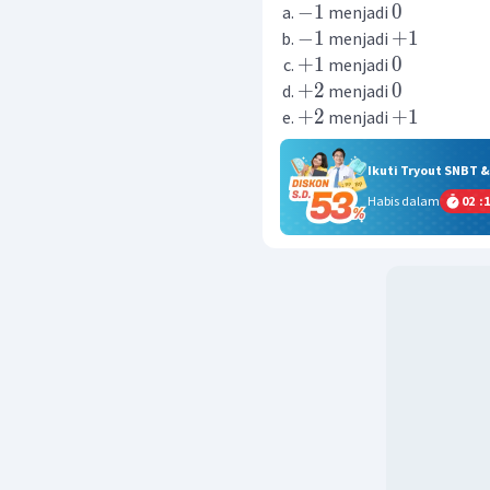
−
1
0
menjadi
−
1
+
1
menjadi
+
1
0
menjadi
+
2
0
menjadi
+
2
+
1
menjadi
Ikuti Tryout SNBT 
Habis dalam
02
:
1