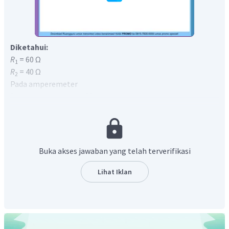
Diketahui:
R
= 60 Ω
1
R
= 40 Ω
2
Pada amperemeter
Skala yang ditunjuk = 30
Skala maksimal = 50
Batas ukur = 1 A
Ditanya:
I
= ...?
1
Jawaban:
Buka akses jawaban yang telah terverifikasi
Hasil pengukuran amperemeter yaitu
Lihat Iklan
Maka dapat diketahui kuat arus total yang mengalir pada