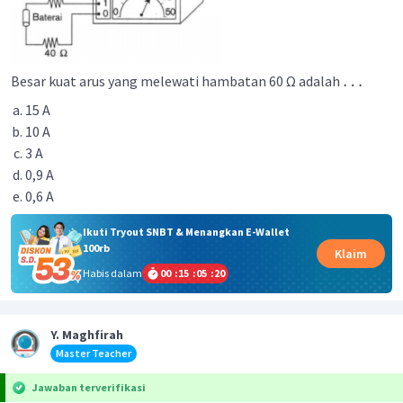
…
Besar kuat arus yang melewati hambatan 60 Ω adalah
15 A
10 A
3 A
0,9 A
0,6 A
Ikuti Tryout SNBT & Menangkan E-Wallet
100rb
Klaim
Habis dalam
00
:
15
:
05
:
20
Y. Maghfirah
Master Teacher
Jawaban terverifikasi