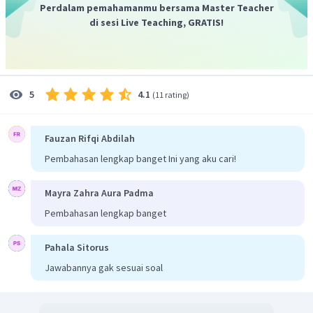
rangkaian adalah 0,6 A. Rangkaian tersebut tersusun secara
Perdalam pemahamanmu bersama Master Teacher
seri sehingga arus yang mengalir pada setiap komponen
di sesi Live Teaching, GRATIS!
sama.
Dengan demikian, besar arus yang mengalir pada
hambatan 60 Ω adalah 0,6 A.
Jadi, jawaban yang tepat adalah E. 0,6 A
4.1
5
(
11 rating
)
Fauzan Rifqi Abdilah
Pembahasan lengkap banget Ini yang aku cari!
Mayra Zahra Aura Padma
Pembahasan lengkap banget
Pahala Sitorus
Jawabannya gak sesuai soal