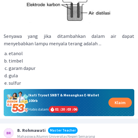
Senyawa yang jika ditambahkan dalam air dapat
menyebabkan lampu menyala terang adalah ...
etanol
timbel
garam dapur
gula
sulfur
Ikuti Tryout SNBT & Menangkan E-Wallet
100rb
Klaim
Habis dalam
01
:
20
:
03
:
06
B. Rohmawati
Master Teacher
Mahasiswa/Alumni Universitas Negeri Semarang