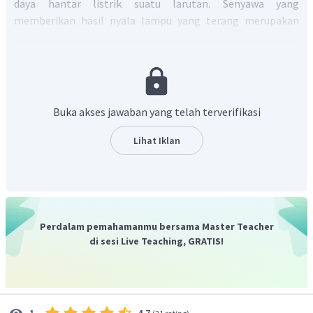
daya hantar listrik suatu larutan. Senyawa yang
memberikan hasil nyala lampu yang terang merupakan
elektrolit kuat
. Elektrolit kuat dapat berupa larutan
garam, asam kuat, dan basa kuat. Berdasarkan pilihan
jawaban, yang tergolong ke dalam elektrolit kuat adalah
garam dapur. Etanol merupakan elektrolit lemah, gula dan
sulfur merupakan nonelektrolit.
Buka akses jawaban yang telah terverifikasi
Jadi, senyawa yang jika ditambahkan dalam air dapat
menyebabkan lampu menyala terang adalah garam
Lihat Iklan
dapur.
Perdalam pemahamanmu bersama Master Teacher
di sesi Live Teaching, GRATIS!
4.7