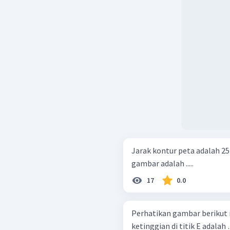
Jarak kontur peta adalah 25 
gambar adalah .....
17
0.0
Perhatikan gambar berikut ini! Skala peta gambar di atas 1:
ketinggian di titik E adalah