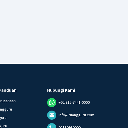
Panduan
Hubungi Kami
erusahaan
+62 815-7441-0000
angguru
info@ruangguru.com
guru
guru
02130930000