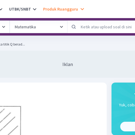
UTBK/SNBT
Produk Ruangguru
ikan peta berikut ! Jika titik Q berad...
Iklan
Yuk, cob