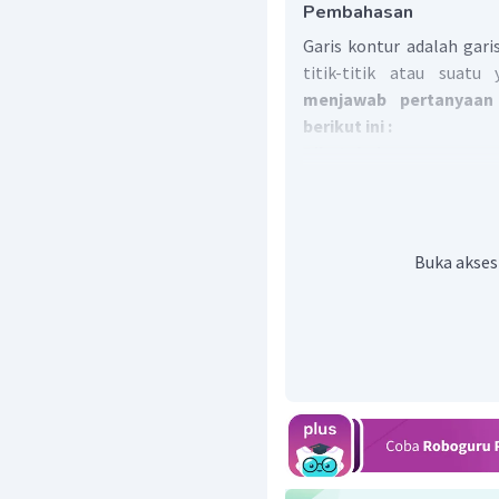
Pembahasan
Garis kontur adalah gar
titik-titik atau sua
menjawab pertanyaan 
berikut ini :
Diketahui :
Ps
(
penyebut
skala
)
hQ
(
tinggi
titik
Q
)
Jumlah
garis
menuju
Ditanya :
Buka akses
hS
(
tinggi
titik
S
)
....
Jawab :
Pertama
kita
cari
te
1
Ci
=
×
Ps
2000
1
Ci
=
×
2500
2000
Ci
=
125
Jadi
,
kontur
interva