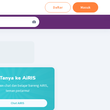
Daftar
Masuk
Tanya ke AiRIS
ain chat dan belajar bareng AiRIS,
teman pintarmu!
Chat AiRIS