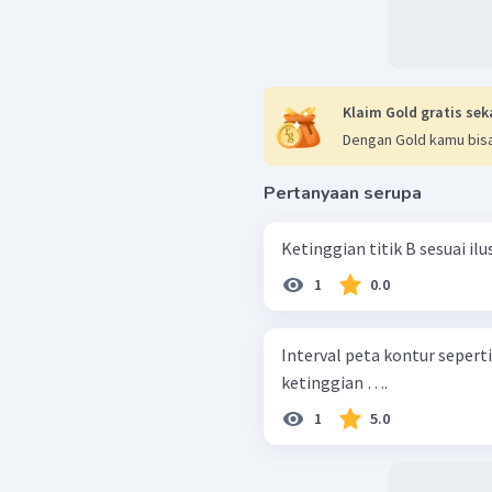
Klaim Gold gratis sek
Dengan Gold kamu bisa
Pertanyaan serupa
Ketinggian titik B sesuai ilu
1
0.0
Interval peta kontur sepert
ketinggian ….
1
5.0