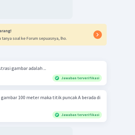
arang!
 tanya soal ke Forum sepuasnya, lho.
strasi gambar adalah ...
Jawaban terverifikasi
i gambar 100 meter maka titik puncak A berada di
Jawaban terverifikasi