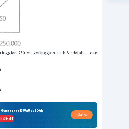
tinggian 250 m, ketinggian titik S adalah .... dan
a
a
& Menangkan E-Wallet 100rb
Klaim
8
:
39
:
52