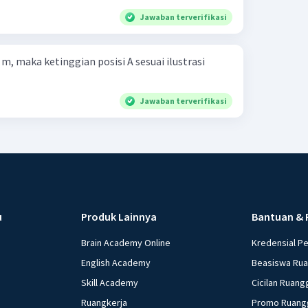
Jawaban terverifikasi
m, maka ketinggian posisi A sesuai ilustrasi
Jawaban terverifikasi
u
Produk Lainnya
Bantuan & 
Brain Academy Online
Kredensial P
English Academy
Beasiswa Ru
Skill Academy
Cicilan Ruang
Ruangkerja
Promo Ruang