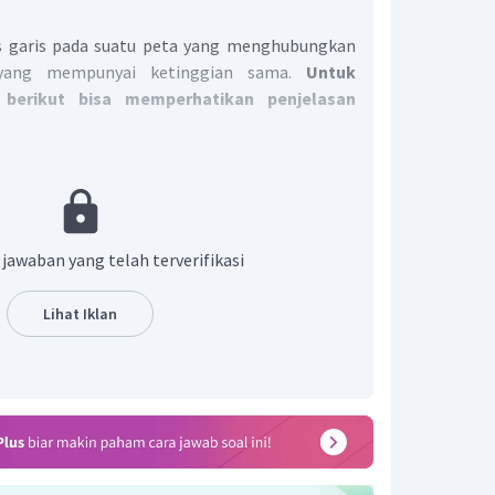
is garis pada suatu peta yang menghubungkan
tu yang mempunyai ketinggian sama.
Untuk
berikut bisa memperhatikan penjelasan
=
1
:
250.000
=
250.000
=
250
m
titik
S
=
2
garis
 jawaban yang telah terverifikasi
?
Lihat Iklan
rlebih
dahulu
kontur
intervalnya
(
Ci
)
.
00
lnya
adalah
125
m
,
artinya
tiap
naik
1
gari
kontur
ma