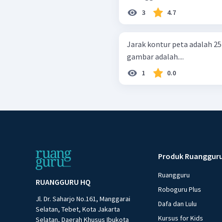
3
4.7
Jarak kontur peta adalah 25 
gambar adalah....
1
0.0
Produk Ruanggur
Ruangguru
RUANGGURU HQ
Roboguru Plus
Jl. Dr. Saharjo No.161, Manggarai
Dafa dan Lulu
Selatan, Tebet, Kota Jakarta
Kursus for Kids
Selatan, Daerah Khusus Ibukota