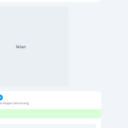
Iklan
r
as Negeri Semarang