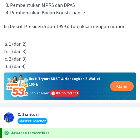
Pembentukan MPRS dan DPAS
Pembentukan Badan Konstituante
Isi Dekrit Presiden 5 Juli 1959 ditunjukkan dengan nomor ....
1) dan 2)
1) dan 3)
2) dan 3)
3) dan4)
Ikuti Tryout SNBT & Menangkan E-Wallet
100rb
Klaim
Habis dalam
00
:
15
:
53
:
31
C. Sianturi
Master Teacher
Jawaban terverifikasi