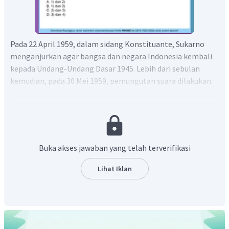
Pada 22 April 1959, dalam sidang Konstituante, Sukarno
menganjurkan agar bangsa dan negara Indonesia kembali
kepada Undang-Undang Dasar 1945. Lebih dari sebulan
kemudian, pada 30 Mei 1959, pemungutan suara dilakukan.
Sebanyak 269 suara setuju untuk kembali kepada UUD 1945
dan 199 suara tidak setuju.
Karena tidak koorum maka sidang ditunda sampai masa
reses selesai, selama masa reses Mayor A.H Nasution
mendorong Soekarno mengeluarkan Dekrit yang terjadi
Buka akses jawaban yang telah terverifikasi
pada 5 Juli 1959.
Lihat Iklan
Dibubarkannya Konstituante
Diberlakukannya kembali UUD 1945 Tidak berlakunya
lagi UUDS 1950
Dibentuknya Majelis Permusyawaratan Rakyat
Sementara (MPRS) dan Dewan Pertimbangan Agung