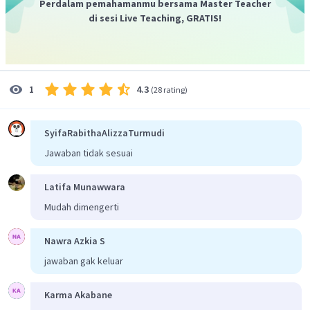
Perdalam pemahamanmu bersama Master Teacher
Sementara (DPAS) yang diberlakuakan dalam waktu
di sesi Live Teaching, GRATIS!
yang sesingkat-singkatnya.
Dengan demikian jawaban yang tepat adalah C.
4.3
1
(
28 rating
)
SyifaRabithaAlizzaTurmudi
Jawaban tidak sesuai
Latifa Munawwara
Mudah dimengerti
Nawra Azkia S
jawaban gak keluar
Karma Akabane