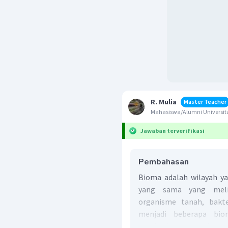
R. Mulia
Master Teacher
Mahasiswa/Alumni Universita
Jawaban terverifikasi
Pembahasan
Bioma adalah wilayah ya
yang sama yang meli
organisme tanah, bakte
menjadi beberapa bio
tropis, hutan musim, p