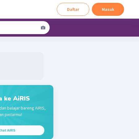
Daftar
Masuk
a ke AiRIS
dan belajar bareng AiRIS,
n pintarmu!
hat AiRIS