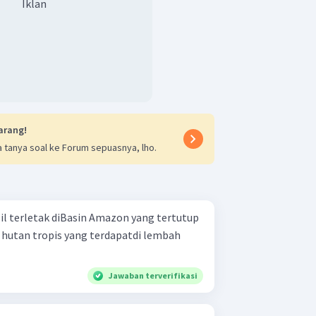
Iklan
arang!
 tanya soal ke Forum sepuasnya, lho.
il terletak diBasin Amazon yang tertutup
 hutan tropis yang terdapatdi lembah
Jawaban terverifikasi