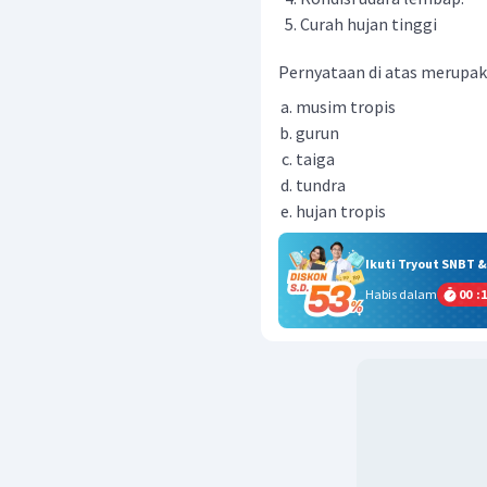
Curah hujan tinggi
Pernyataan di atas merupakan
musim tropis
gurun
taiga
tundra
hujan tropis
Ikuti Tryout SNBT 
Habis dalam
00
:
1