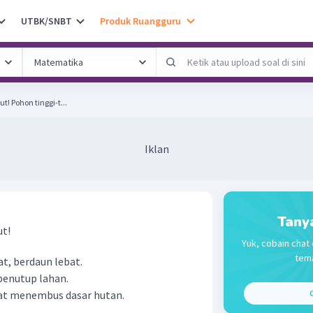
UTBK/SNBT
Produk Ruangguru
Perhatikan peryataan berikut! Pohon tinggi-t...
Iklan
Tany
ut!
Yuk, cobain chat 
tema
at, berdaun lebat.
penutup lahan.
pat menembus dasar hutan.
C