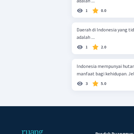
adalah ....
1
0.0
Daerah di Indonesia yang t
adalah ....
1
2.0
Indonesia mempunyai hutan
manfaat bagi kehidupan. Je
3
5.0
Produk Ruanggur