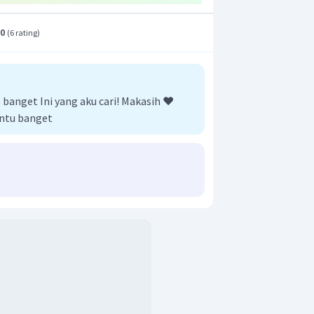
.0
(
6 rating
)
anget Ini yang aku cari! Makasih ❤️
ntu banget