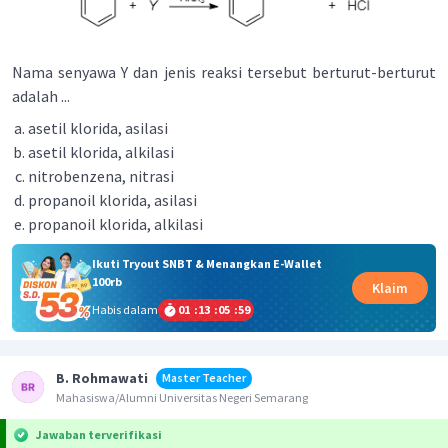
Nama senyawa Y dan jenis reaksi tersebut berturut-berturut
adalah ...
asetil klorida, asilasi
asetil klorida, alkilasi
nitrobenzena, nitrasi
propanoil klorida, asilasi
propanoil klorida, alkilasi
Ikuti Tryout SNBT & Menangkan E-Wallet
100rb
Klaim
Habis dalam
01
:
13
:
05
:
59
B. Rohmawati
Master Teacher
Mahasiswa/Alumni Universitas Negeri Semarang
Jawaban terverifikasi