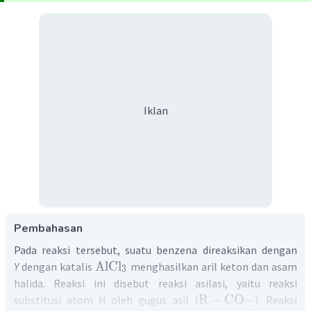
Iklan
Pembahasan
Pada reaksi tersebut, suatu benzena direaksikan dengan
AlCl
Y
dengan katalis
menghasilkan aril keton dan asam
3
halida. Reaksi ini disebut reaksi asilasi, yaitu reaksi
R
−
CO
−
substitusi atom H oleh gugus asil (
). Reaksi