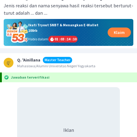
Jenis reaksi dan nama senyawa hasil reaksi tersebut berturut-
turut adalah .... dan ....
Ikuti Tryout SNBT & Menangkan E-Wallet
100rb
Klaim
Habis dalam
01
:
03
:
14
:
10
Q. 'Ainillana
Master Teacher
Q'
Mahasiswa/Alumni Universitas Negeri Yogyakarta
Jawaban terverifikasi
Iklan