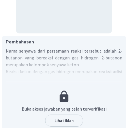
Pembahasan
Nama senyawa dari persamaan reaksi tersebut adalah 2-
butanon yang bereaksi dengan gas hidrogen. 2-butanon
merupakan kelompok senyawa keton.
Reaksi keton dengan gas hidrogen merupakan
reaksi adisi
hidrogen atau reaksi reduksi keton
. Reaksi ini akan
memecah ikatan rangkap karbon-oksigen yang terdapat
pada gugus karbonil keton. Reaksi yang terjadi adalah:
O
O
H
∥
∣
Buka akses jawaban yang telah terverifikasi
CH
−
C
−
CH
−
CH
+
H
→
CH
−
C
−
3
2
3
2
3
2
−
butanon
2
−
butanol
Lihat Iklan
K
A
s
e
t
o
n
l
k
o
h
o
l
e
k
u
n
d
er