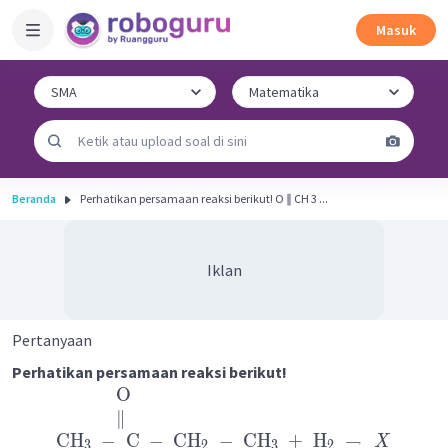
Masuk
Beranda
Perhatikan persamaan reaksi berikut! O ∥ CH 3 ​...
Iklan
Pertanyaan
Perhatikan persamaan reaksi berikut!
O
∥
CH
−
C
−
CH
−
CH
+
H
→
X
3
2
3
2