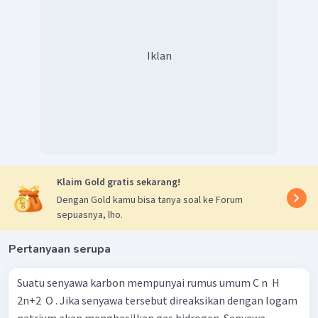
Iklan
Klaim Gold gratis sekarang!
Dengan Gold kamu bisa tanya soal ke Forum
sepuasnya, lho.
Pertanyaan serupa
Suatu senyawa karbon mempunyai rumus umum C n ​ H
2n+2 ​ O . Jika senyawa tersebut direaksikan dengan logam
natrium akan menghasilkan gas hidrogen. Senyawa