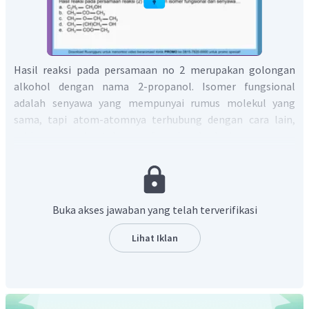
Hasil reaksi pada persamaan no 2 merupakan golongan
alkohol dengan nama 2-propanol. Isomer fungsional
adalah senyawa yang mempunyai rumus molekul yang
sama, tapi atom-atomnya terhubung dengan cara lain,
sehingga membentuk gugus fungsinya berbeda.
Isomer fungsional dari 2-propanol adalah metil metoksi
etana, karena sama sama memiliki rumus molekul
.
Jadi, jawaban yang benar adalah C.
Buka akses jawaban yang telah terverifikasi
Lihat Iklan