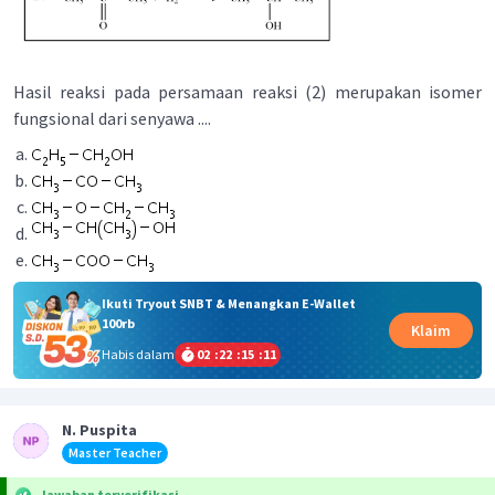
Hasil reaksi pada persamaan reaksi (2) merupakan isomer
fungsional dari senyawa ....
Ikuti Tryout SNBT & Menangkan E-Wallet
100rb
Klaim
Habis dalam
02
:
22
:
15
:
11
N. Puspita
Master Teacher
Jawaban terverifikasi