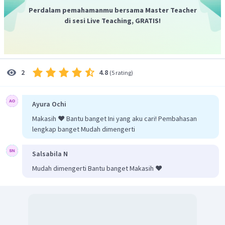
Perdalam pemahamanmu bersama Master Teacher
di sesi Live Teaching, GRATIS!
4.8
2
(
5 rating
)
Ayura Ochi
Makasih ❤️ Bantu banget Ini yang aku cari! Pembahasan
lengkap banget Mudah dimengerti
Salsabila N
Mudah dimengerti Bantu banget Makasih ❤️