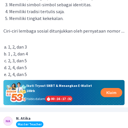
Memiliki simbol-simbol sebagai identitas.
Memiliki tradisi tertulis saja.
Memiliki tingkat kekekalan.
Ciri-ciri lembaga sosial ditunjukkan oleh pernyataan nomor ....
1, 2, dan 3
1 , 2, dan 4
2, 3, dan 5
2, 4, dan 5
2, 4, dan 5
Ikuti Tryout SNBT & Menangkan E-Wallet
100rb
Klaim
Habis dalam
00
:
16
:
17
:
31
N. Atika
Master Teacher