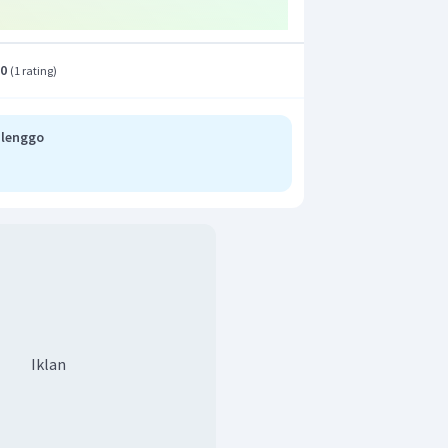
.0
(
1 rating
)
alenggo
Iklan