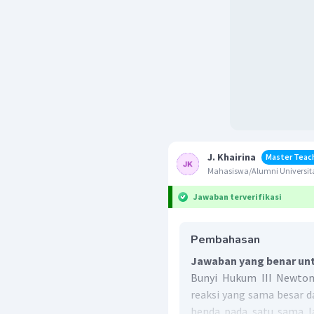
J. Khairina
Master Teac
Mahasiswa/Alumni Universita
Jawaban terverifikasi
Pembahasan
Jawaban yang benar unt
Bunyi Hukum III Newton 
reaksi yang sama besar d
benda pada satu sama l