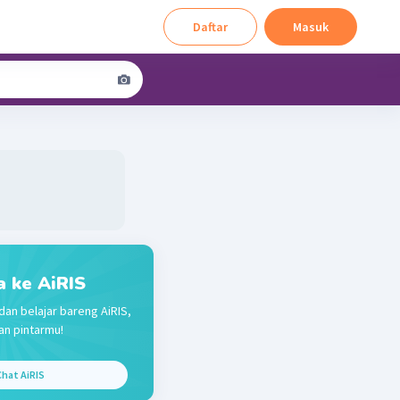
Daftar
Masuk
a ke AiRIS
dan belajar bareng AiRIS,
n pintarmu!
hat AiRIS