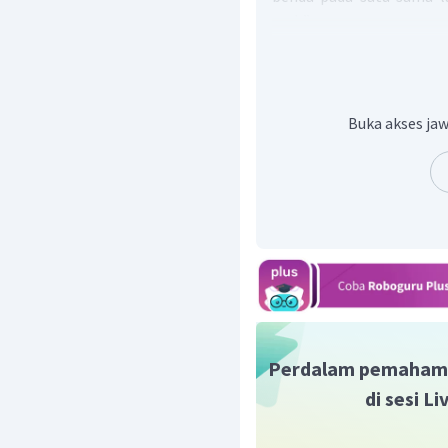
arah”.
Pada pertanyaan di at
reaksi adalah pernyata
sakit saat menendang
meluncur dengan menge
Buka akses jaw
Jadi, jawaban yang bena
Perdalam pemaham
di sesi L