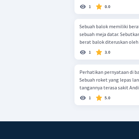
1
0.0
Sebuah balok memiliki berat
sebuah meja datar. Sebutkan
berat balok diteruskan oleh
1
3.0
Perhatikan pernyataan di bawah ini! Kotak yang di
Sebuah roket yang lepas landas dari acuan D
tangann
1
5.0