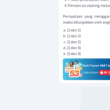
Pemain ice skating melu
Pernyataan yang menggam
reaksi ditunjukkan oleh angka
1) dan 2)
1) dan 3)
2) dan 3)
2) dan 4)
3) dan 4)
Ikuti Tryout SNBT 
Habis dalam
00
:
1