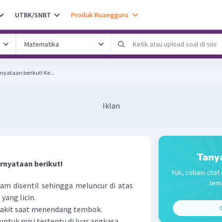
UTBK/SNBT
Produk Ruangguru
Perhatikan pernyataan-pernyataan berikut! Ke...
Iklan
Tany
rnyataan berikut!
Yuk, cobain chat 
tema
am disentil sehingga meluncur di atas
yang licin.
sakit saat menendang tembok.
C
untuk misi tertentu di luar angkasa.