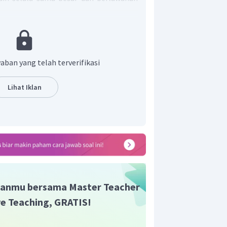
as yang sesuai dengan hukum aksi-
an 2 dan 4. "Seseorang akan merasa
 tembok", dan "Pemain ice skating
luarkan tenaga".
aban yang telah terverifikasi
r adalah D.
Lihat Iklan
anmu bersama Master Teacher
ive Teaching, GRATIS!