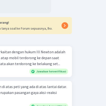
arang!
 tanya soal ke Forum sepuasnya, lho.
rkaitan dengan hukum Ill Newton adalah
direm mendadak. Senjata akan terdorong ke belakang set...
Jawaban terverifikasi
di atas peti yang ada di atas lantai datar.
rupakan pasangan gaya aksi-reaksi