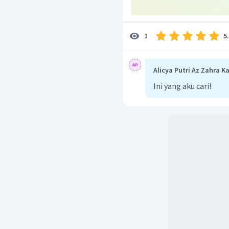
5
1
Alicya Putri Az Zahra K
Ini yang aku cari!