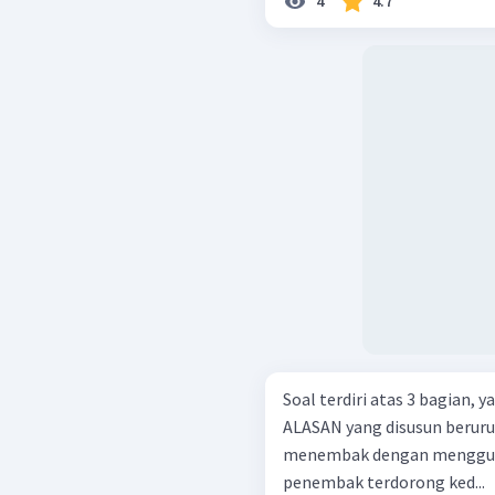
4
4.7
Soal terdiri atas 3 bagian,
ALASAN yang disusun berurutan. Reaksi yang diberi
menembak dengan mengguna
penembak terdorong ked...