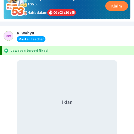
100rb
Klaim
Habis dalam
00
:
03
:
10
:
45
R. Wahyu
Master Teacher
Jawaban terverifikasi
Iklan