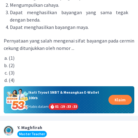
Mengumpulkan cahaya.
Dapat menghasilkan bayangan yang sama tegak
dengan benda.
Dapat menghasilkan bayangan maya.
Pernyataan yang salah mengenai sifat bayangan pada cermin
cekung ditunjukkan oleh nomor ...
(1)
(2)
(3)
(4)
Ikuti Tryout SNBT & Menangkan E-Wallet
100rb
Klaim
Habis dalam
01
:
19
:
33
:
33
Y. Maghfirah
Master Teacher