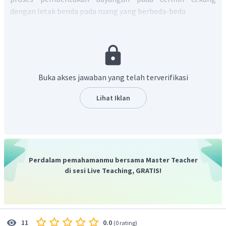
dengan letak benda pada ruang yang berbeda-beda
Benda pada ruang I (Bayangan maya, tegak, dan
diperbesar)
Buka akses jawaban yang telah terverifikasi
Lihat Iklan
Perdalam pemahamanmu bersama Master Teacher
Benda pada ruang II (Bayangan nyata, terbalik, dan
di sesi Live Teaching, GRATIS!
diperbesar)
0.0
11
(
0 rating
)