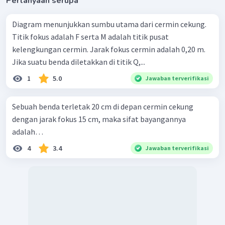
Pertanyaan serupa
Pernyataan pada soal yang salah adalah cermin cekung
Diagram menunjukkan sumbu utama dari cermin cekung.
selalu menghasilkan bayangan nyata.
Titik fokus adalah F serta M adalah titik pusat
Jadi, pilihan jawaban yang tepat adalah A.
kelengkungan cermin. Jarak fokus cermin adalah 0,20 m.
Jika suatu benda diletakkan di titik Q,...
1
5.0
Jawaban terverifikasi
Sebuah benda terletak 20 cm di depan cermin cekung
dengan jarak fokus 15 cm, maka sifat bayangannya
adalah…
4
3.4
Jawaban terverifikasi