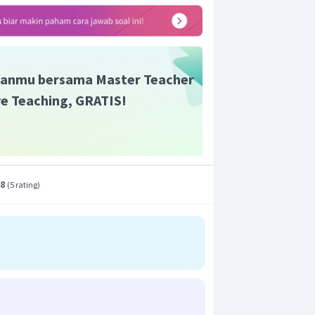
anmu bersama Master Teacher
ive Teaching, GRATIS!
.8
(
5 rating
)