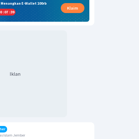
& Menangkan E-Wallet 100rb
Klaim
0
:
07
:
38
Iklan
her
as Islam Jember