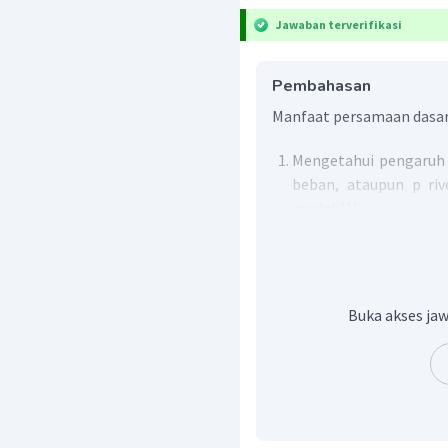
Jawaban terverifikasi
Pembahasan
Manfaat persamaan dasar 
Mengetahui pengaruh 
beban, ataupun p riv
modal (1)
Digunakan pemaka
pengambilan keputusa
Memungkinkan para pe
kondisi keuangan suat
Buka akses jaw
Jadi, jawaban yang tepat