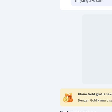
Ini yang aku cari!
Klaim Gold gratis sek
Dengan Gold kamu bisa