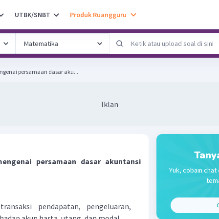
UTBK/SNBT
Produk Ruangguru
ngenai persamaan dasar aku...
Iklan
Tany
mengenai persamaan dasar akuntansi
Yuk, cobain chat 
tema
ransaksi pendapatan, pengeluaran,
C
rhadap akun harta, utang, dan modal