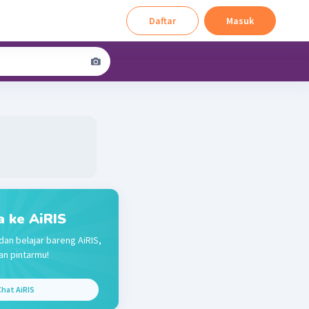
Daftar
Masuk
a ke AiRIS
dan belajar bareng AiRIS,
n pintarmu!
hat AiRIS