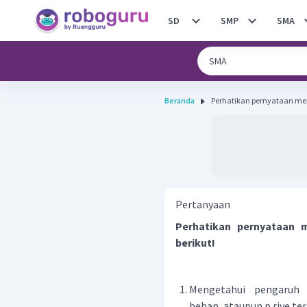
SD
SMP
SMA
Beranda
Perhatikan pernyataan me
Pertanyaan
Perhatikan pernyataan 
berikut!
Mengetahui pengaruh t
beban, ataupun p rive te