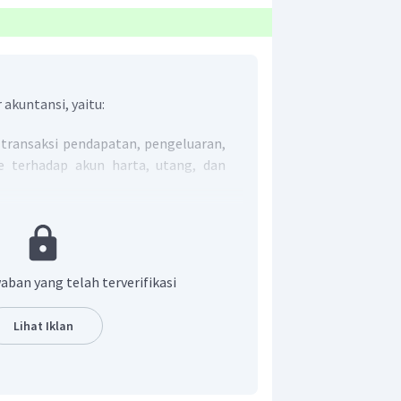
akuntansi, yaitu:
transaksi pendapatan, pengeluaran,
e terhadap akun harta, utang, dan
i informasi akuntansi untuk
n perusahaan.(3)
makai informasi akuntansi menilai
u perusahaan.(4)
aban yang telah terverifikasi
 adalah pilihan B.
Lihat Iklan