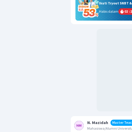
Ikuti Tryout SNBT 
Habis dalam
02
:
1
N. Mazidah
Master Teac
Mahasiswa/Alumni Universit