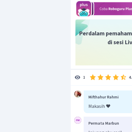
Perdalam pemaham
di sesi L
4
1
Mifthahur Rahmi
Makasih ❤️
Permata Marbun