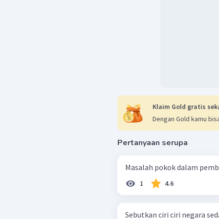
proses pembangunan.
Berdasarkan pernjelas
dihadapi oleh negar
pembangunan ditunjukka
Jadi, jawaban yang benar
Klaim Gold gratis sek
Dengan Gold kamu bisa
Pertanyaan serupa
Masalah pokok dalam pemban
1
4.6
Sebutkan ciri ciri negara s