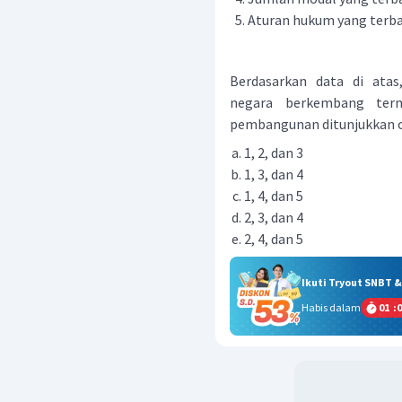
Aturan hukum yang terb
Berdasarkan data di atas
negara berkembang term
pembangunan ditunjukkan ol
1, 2, dan 3
1, 3, dan 4
1, 4, dan 5
2, 3, dan 4
2, 4, dan 5
Ikuti Tryout SNBT 
Habis dalam
01
:
0