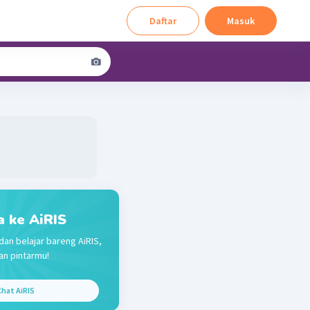
Daftar
Masuk
a ke AiRIS
dan belajar bareng AiRIS,
n pintarmu!
hat AiRIS