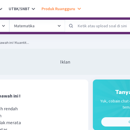
UTBK/SNBT
Produk Ruangguru
Perhatikan pernyataan di bawah ini ! Kuantit...
Iklan
Tany
awah ini !
Yuk, cobain chat 
tema
ih rendah
h
idak merata
C
atas