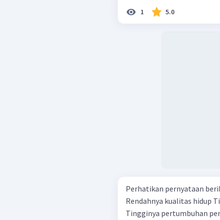
1
5.0
Perhatikan pernyataan berikut. Tingginya tingkat peng
Rendahnya kualitas hidup Tingginya tingkat pendapatan per kapita