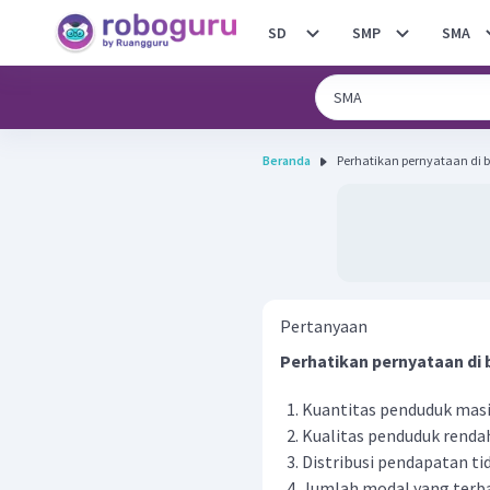
SD
SMP
SMA
Beranda
Pertanyaan
Perhatikan pernyataan di b
Kuantitas penduduk mas
Kualitas penduduk renda
Distribusi pendapatan t
Jumlah modal yang terb