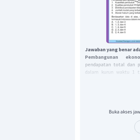
Jawaban yang benar ada
Pembangunan ekono
pendapatan total dan p
dalam kurun waktu 1 
ekonomi tidaklah mudah
hadapi. Berikut adal
pembangunan ekonomi
Tingginya jumlah pe
Buka akses jaw
Semakin banyak 
berkurangnya pendapa
yang terus menuru
ekonomi di satu negar