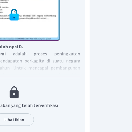
lah opsi D.
mi
adalah proses peningkatan
endapatan perkapita di suatu negara
tahun. Untuk mencapai pembangunan
 karena ada masalah yang harus kita
ah
masalah yang dihadapi dalam
:
ngangguran.
aban yang telah terverifikasi
pengangguran mengakibatkan
tan nasional. Pendapatan nasional
Lihat Iklan
n dapat menghambat pembangunan
a.