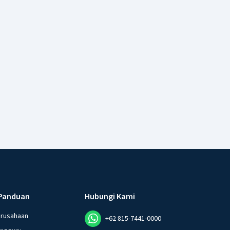
Panduan
Hubungi Kami
erusahaan
+62 815-7441-0000