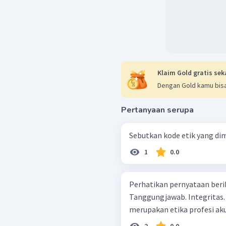
Klaim Gold gratis sek
Dengan Gold kamu bisa
Pertanyaan serupa
Sebutkan kode etik yang dim
1
0.0
Perhatikan pernyataan berikut ini! Dapat dipahami. Ne
Tanggungjawab. Integritas. Berdasarkan pernyataan tersebut, yang
merupakan etika profesi aku
2
0.0