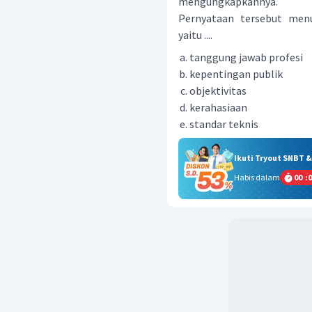
mengungkapkannya.
Pernyataan tersebut menu
yaitu ....
tanggung jawab profesi
kepentingan publik
objektivitas
kerahasiaan
standar teknis
Ikuti Tryout SNBT 
Habis dalam
00
:
0