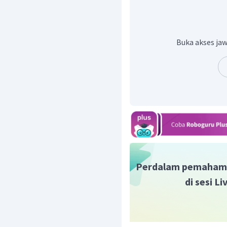
kode etik kerahasian ak
Jadi, jawaban yang tepat
Buka akses jaw
Perdalam pemaham
di sesi L