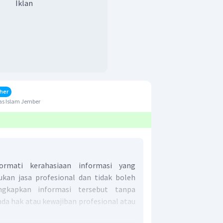
Iklan
her
as Islam Jember
rmati kerahasiaan informasi yang
kan jasa profesional dan tidak boleh
kapkan informasi tersebut tanpa
 ada hak atau kewajiban profesional atau
apkannya.
Hal ini termasuk ke dalam