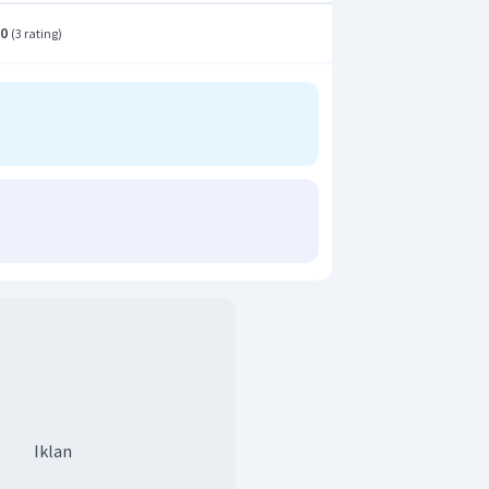
.0
(
3 rating
)
Iklan