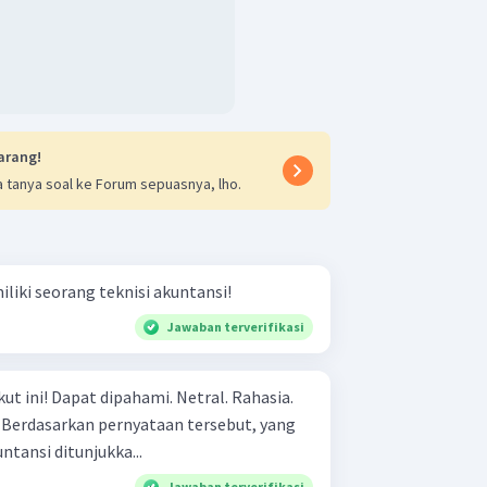
arang!
 tanya soal ke Forum sepuasnya, lho.
iliki seorang teknisi akuntansi!
Jawaban terverifikasi
tral. Rahasia.
ntansi ditunjukka...
Jawaban terverifikasi