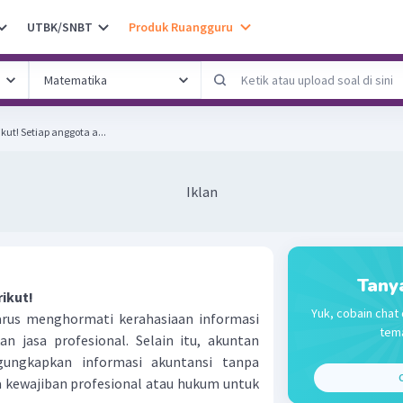
UTBK/SNBT
Produk Ruangguru
Perhatikan pernyataan berikut! Setiap anggota a...
Iklan
Tany
ikut!
Yuk, cobain chat 
arus menghormati kerahasiaan informasi
tema
n jasa profesional. Selain itu, akuntan
gungkapkan informasi akuntansi tanpa
C
da kewajiban profesional atau hukum untuk