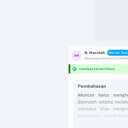
N. Mazidah
Master Teac
Mahasiswa/Alumni Universit
Jawaban terverifikasi
Pembahasan
Akuntan harus mengho
diperoleh selama melaku
memakai atau mengung
persetujuan, kecuali bila
hukum untuk mengungk