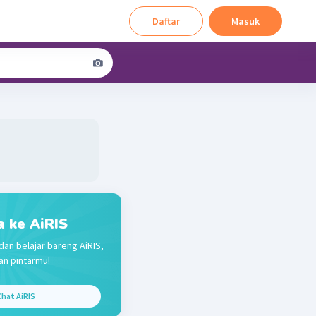
Daftar
Masuk
a ke AiRIS
dan belajar bareng AiRIS,
n pintarmu!
hat AiRIS