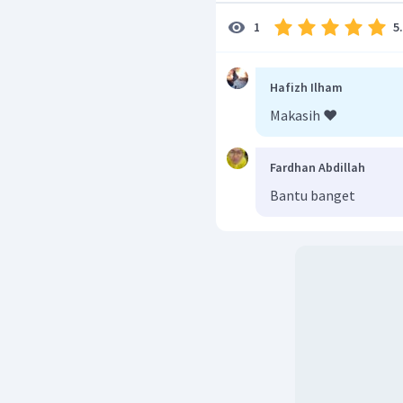
5
1
Hafizh Ilham
Makasih ❤️
Fardhan Abdillah
Bantu banget