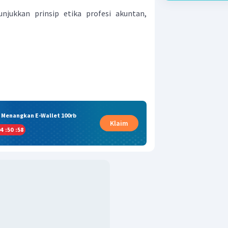
njukkan prinsip etika profesi akuntan,
& Menangkan E-Wallet 100rb
Klaim
4
:
50
:
57