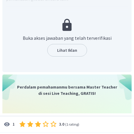
Penanaman pohon sebanyak mungkin. (1)
Mengurangi jumlah kendaraan. (2)
Mengganti energi fosil dengan energi alternatif. (3)
Mengurangi konsumsi daging
Buka akses jawaban yang telah terverifikasi
Pernyataan yang benar tentang upaya mengatasi
Lihat Iklan
pemanasan global ditunjukkan oleh nomor (1), (2), dan
(3).
Jadi, pilihan jawaban yang tepat adalah B.
Perdalam pemahamanmu bersama Master Teacher
di sesi Live Teaching, GRATIS!
3.0
1
(
1 rating
)