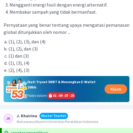
Mengganti energi fosil dengan energi alternatif.
Membakar sampah yang tidak bermanfaat.
Pernyataan yang benar tentang upaya mengatasi pemanasan
global ditunjukkan oleh nomor ...
(1), (2), (3), dan (4)
(1), (2), dan (3)
(1) dan (3)
(1), (3), (4)
(2), (4), (3)
Ikuti Tryout SNBT & Menangkan E-Wallet
100rb
Klaim
Habis dalam
01
:
09
:
07
:
25
J. Khairina
Master Teacher
Mahasiswa/Alumni Universitas Pendidikan Indonesia
Jawaban terverifikasi