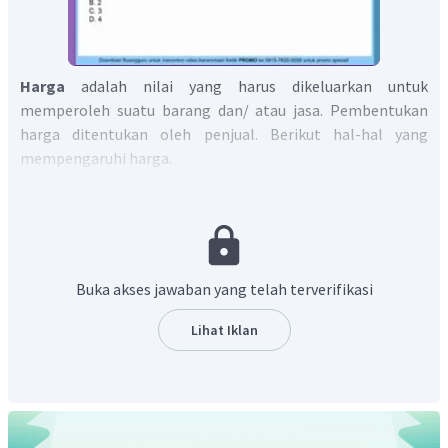
Harga
adalah nilai yang harus dikeluarkan untuk
memperoleh suatu barang dan/ atau jasa. Pembentukan
harga ditentukan oleh penjual. Berikut hal-hal yang
mempengaruhi harga.
Biaya Produksi
Semakin tinggi biaya produksi maka harga yang
ditentukan akan semakin tinggi juga. Harga jual yang
merupakan penjumlahan antara biaya produksi
Buka akses jawaban yang telah terverifikasi
dengan keuntungan yang ingin diperoleh.
Selera Masyarakat
Lihat Iklan
Selera masyarakat yang tinggi terhadap suatu barang
akan lebih memudahkan penjual menjual barang
dengan harga yang lebih tinggi dibandingkan selera
masyarakat yang rendah terhadap barang tersebut.
Barang Sejenis dan Substitusi