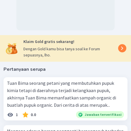
berpegaruh terhadap harga yang akan ditetapkan.
Semakin tinggi tingkat keuntungan yang diinginkan
maka harga jual akan semakin tinggi.
Dari uraian tersebut
faktor yang tidak mempengaruhi
harga suatu barang adalah barang komplementer
karena pada dasarnya kedua barang tersebut merupakan
Klaim Gold gratis sekarang!
barang yang berbeda dan diproduksi oleh penjual yang
Dengan Gold kamu bisa tanya soal ke Forum
sepuasnya, lho.
berbeda meskipun sifatnya saling melengkapi.
Jadi, jawaban yang tepat berdasarkan uraian tersebut
Pertanyaan serupa
adalah C.
Tuan Bima seorang petani yang membutuhkan pupuk
kimia tetapi di daerahnya terjadi kelangkaan pupuk,
akhirnya Tuan Bima memanfaatkan sampah organic di
buatlah pupuk organic. Dari cerita di atas merupak...
1
0.0
Jawaban terverifikasi
Mengapa adanya barang pengganti berpengaruh terhadap