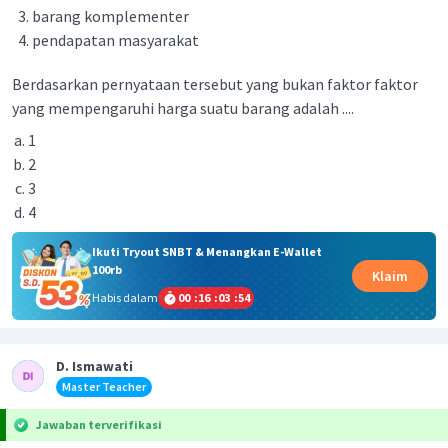
barang komplementer
pendapatan masyarakat
Berdasarkan pernyataan tersebut yang bukan faktor faktor
yang mempengaruhi harga suatu barang adalah ....
1
2
3
4
Ikuti Tryout SNBT & Menangkan E-Wallet
100rb
Klaim
Habis dalam
00
:
16
:
03
:
53
D. Ismawati
Master Teacher
Jawaban terverifikasi