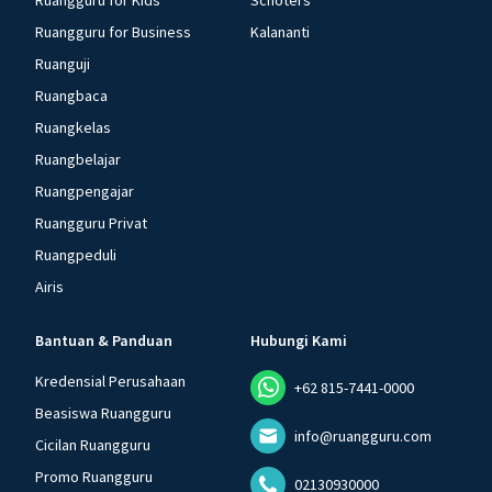
Ruangguru for Kids
Schoters
Ruangguru for Business
Kalananti
Ruanguji
Ruangbaca
Ruangkelas
Ruangbelajar
Ruangpengajar
Ruangguru Privat
Ruangpeduli
Airis
Bantuan & Panduan
Hubungi Kami
Kredensial Perusahaan
+62 815-7441-0000
Beasiswa Ruangguru
info@ruangguru.com
Cicilan Ruangguru
Promo Ruangguru
02130930000